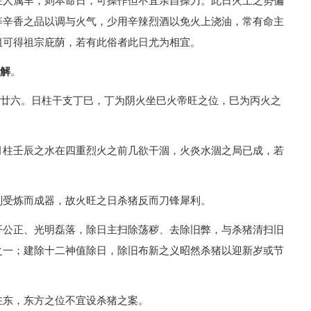
主人属羊，则本命日，可操作但不宜亲自操刀。此日火土之势偏
等辛香之品以调与火气，少用辛辣烈酒以免火上浇油，常有命主
祖可得祖宗庇荫，若有此俗者此日尤为相宜。
详解
。
二月廿六。日柱干支丁巳，丁为阴火坐巳火帝旺之位，巳为丙火之
月柱壬辰之水在四重烈火之前几欲干涸，火炎水涸之局已成，若
则受炼而成器，故火旺之日杀猪反而刀锋犀利。
开公正、光明磊落，除日主扫除荡秽、去除旧弊，与杀猪清扫旧
之一；建除十二神值除日，除旧布新之义昭然杀猪以迎新岁或节
在东，东方之位不宜设杀猪之案。