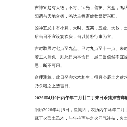
吉神宜趋有天德，不将、宝光，普护、六盒，鸣
阳调与天地合德，鸣吠主牲畜健壮繁衍兴旺。
凶神宜忌中有小耗，大时、五离，五虚、大败，
后当日不宜设宴欢庆，当以简朴行事为宜。
吉时取辰时七点至九点、巳时九点至十一点、未
若主人属兔，则此日为本命日，虽曰当值然不宜
忌，断不可用。
命理测算，此日癸卯水木相生，得月令辰土之蓄
乃杀猪之上选吉日。
2026年4月9日丙午年二月廿二丁未日杀猪择吉详
阳历2026年4月9日，星期四，农历丙午马年
藏丁火己土乙木，与年柱丙午之火同气连枝，火