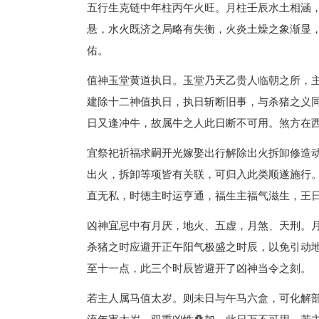
五行生克链中年柱丙午火旺。月柱壬辰水土相涵
悬，水火既济之局略有失衡，火炎土燥之象渐显
佑。
值神玉堂黄道执日。玉堂乃天乙贵人临朝之所，
建除十二神值执日，执日斩断旧事，与杀猪之义
日又逢冲牛，故属牛之人此日断不可用。煞方在
宜祭祀祈福求嗣开光嫁娶出行解除出火拆卸修造
出火，拆卸等项皆有关联，可归入此类顺遂施行
直无私，时德主时运亨通，福生主福气滋生，王
凶神宜忌中有月厌，地火、五虚，月煞、天刑。
杀猪之时应避开正午阳气极盛之时辰，以免引动
至十一点，此三个时辰皆避开了凶神当令之刻。
若主人属马值太岁。则未日与午马六盒，可化解