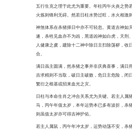
五行生克之理于此尤为重要。年柱丙午火炎之势
火炼则锋利无碍。然若日柱水势过旺，水火相激
神煞体系在杀猪择日中亦不可轻忽。黄道吉神如
遂，杀牲见血亦不为凶，黑道凶神如白虎，天刑
人健康之虞，建除十二神中除日主扫除荡秽，收
合。
满日虽主圆满，然杀猪之事并非庆典喜事，满日
吉求精则不当取，破日主破败，危日主危险，闭
繁衍之根基或招来血光之灾。
日柱与本命生肖之冲合关系尤为关键。若主人属
马，丙午年值太岁，本年运势本已多有波折，杀
则虽值太岁亦可得吉神护佑。
若主人属鼠，丙午年冲太岁，运势动荡不安，杀