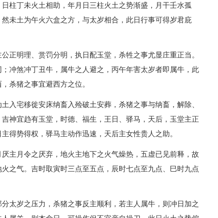
，日柱丁未火土相助，年月日三柱火土之势渐盛，月干壬水孤
，然未土为午火六盒之方，与太岁相合，此日行事可得岁君庇
主公正明理、赏罚分明，执日配玉堂，杀牲之事尤显庄重正当。
同；冲煞冲丁丑牛，属牛之人避之，丙午年害太岁者即属牛，此
西，杀猪之事宜避西方之位。
动土入宅移徙安床纳畜入殓破土安葬，杀猪之事与纳畜，解除、
。吉神宜趋有玉堂，时德、福生，王日、驿马，天后，玉堂主正
日主得势得权，驿马主动作迅速，天后主女性贵人之助。
月厌主月令之厌弃，地火主地下之火气燥热，五虚已见前释，故
地火之气。吉时取寅时三点至五点，辰时七点至九点、巳时九点
部分太岁之压力，杀猪之事反主顺利，若主人属牛，则冲日加之