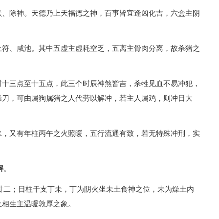
吠、除神。天德乃上天福德之神，百事皆宜逢凶化吉，六盒主阴
土符、咸池。其中五虚主虚耗空乏，五离主骨肉分离，故杀猪之
时十三点至十五点，此三个时辰神煞皆吉，杀牲见血不易冲犯，
操刀，可由属狗属猪之人代劳以解冲，若主人属鸡，则冲日大
水，又有年柱丙午之火照暖，五行流通有致，若无特殊冲刑，实
解
。
二月廿二；日柱干支丁未，丁为阴火坐未土食神之位，未为燥土内
土相生主温暖敦厚之象。