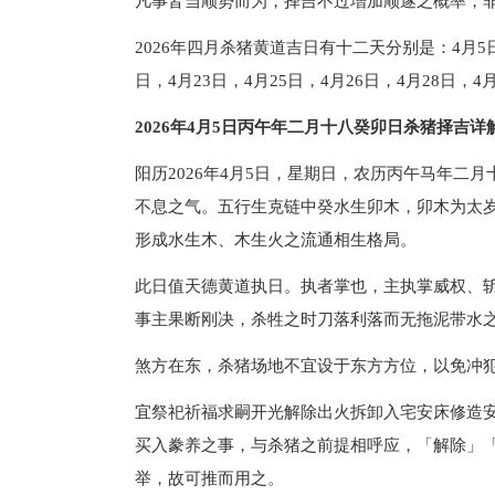
凡事皆当顺势而为，择吉不过增加顺遂之概率，非
2026年四月杀猪黄道吉日有十二天分别是：4月5日，
日，4月23日，4月25日，4月26日，4月28日，4
2026年4月5日丙午年二月十八癸卯日杀猪择吉详
阳历2026年4月5日，星期日，农历丙午马年
不息之气。五行生克链中癸水生卯木，卯木为太
形成水生木、木生火之流通相生格局。
此日值天德黄道执日。执者掌也，主执掌威权、
事主果断刚决，杀牲之时刀落利落而无拖泥带水
煞方在东，杀猪场地不宜设于东方方位，以免冲
宜祭祀祈福求嗣开光解除出火拆卸入宅安床修造
买入豢养之事，与杀猪之前提相呼应，「解除」
举，故可推而用之。