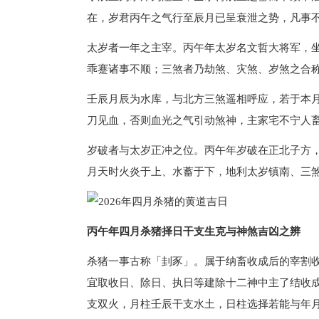
在，岁君丙午之气行至辰月已呈衰泄之势，凡事
太岁者一年之主宰。丙午年太岁名文哲大将军，
乖蹇诸事不顺；三煞者乃劫煞、灾煞、岁煞之合
壬辰月辰为水库，与北方三煞遥相呼应，若于本
刀见血，否则血光之气引动煞神，主家宅不宁人
岁破者与太岁正冲之位。丙午年岁破在正北子方
月天时火炎于上、水蓄于下，地利太岁镇南、三
丙午年四月杀猪择日干支生克与神煞吉凶之辨
杀猪一事古称「刲豕」。属于纳畜收成后的宰割
宜取收日、除日、执日等建除十二神中主了结收
支双火，月柱壬辰干支水土，日柱选择若能与年