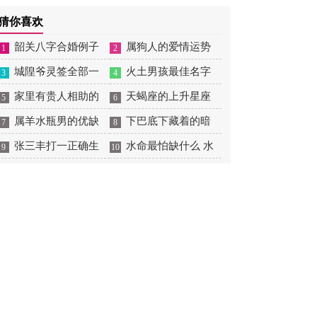
摆放
肖狗1982年2023运势
2026年感情运如何
年婚姻运势 1991年属羊
猜你喜欢
男2026年感情运如何
韶关八字合婚例子
属狗人的爱情运势
1
2
多吗 韶关八字测风水
城隍爷灵签全部一
是什么意思 属狗的人爱
火土男孩最佳名字
3
4
百签 城隍爷灵签解签大
家里有贵人相助的
情观
火土属性的字男孩名字
天蝎座的上升星座
5
6
全
风水 家里有贵人是什么
属羊水瓶男的优缺
有哪些
一览表 天蝎座的上升星
下巴底下藏着的暗
7
8
意思
点 属羊水瓶座男生性格
张三丰打一正确生
座查询
痣图解 下巴尖底下有痣
水命最怕缺什么 水
9
10
爱情观
肖是什么意思 张三丰是
代表什么
命的人忌什么
指什么生肖