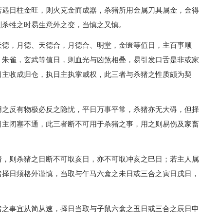
若遇日柱金旺，则火克金而成器，杀猪所用金属刀具属金，金得
则杀牲之时易生意外之变，当慎之又慎。
天德，月德、天德合，月德合、明堂，金匮等值日，主百事顺
、朱雀，玄武等值日，则血光与凶煞相叠，易引发口舌是非或家
日主收成归仓，执日主执掌威权，此三者与杀猪之性质颇为契
用之反有物极必反之隐忧，平日万事平常，杀猪亦无大碍，但择
日主闭塞不通，此三者断不可用于杀猪之事，用之则易伤及家畜
猪，则杀猪之日断不可取亥日，亦不可取冲亥之巳日；若主人属
猪择日须格外谨慎，当取与午马六盒之未日或三合之寅日戌日，
猪之事宜从简从速，择日当取与子鼠六盒之丑日或三合之辰日申