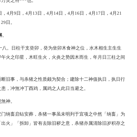
万灵之符***也。
4月9日，4月13日，4月14日，4月16日，4月17日，4月21
月29日。
解
。
二月十八。日柱干支癸卯，癸为坐卯木食神之位，水木相生主生生
岁午火之印星，木旺生火，火炎之势因木而生，年月日三柱之间
斩断旧事，与杀猪之性质颇为契合；建除十二神值执日，执日行
之患，冲煞冲丁酉鸡，属鸡之人此日当避之。
犯煞神。
安门纳畜启钻安葬，杀猪一事虽未明列于宜项之中然「纳畜」为
「出火」「拆卸」皆有去除旧秽之意，杀猪亦属清除旧岁积存之