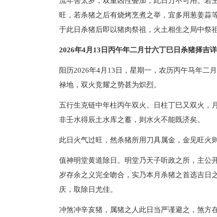
流年害太岁，双重凶性叠加，此日万不可用。若
旺，若杀猪之后有烧烤烹煮之举，宜多用葱姜蒜
于此日杀猪后即以猪肉祭祖，火土相生之局中祭
2026年4月13日丙午年二月廿六丁巳日杀猪择吉
阳历2026年4月13日，星期一，农历丙午马年
禄地，双火竞耀之势甚为炽烈。
五行生克链中年柱丙午双火。日柱丁巳又双火，
非壬水得辰土水库之蓄，则水火不能既济矣。
此日火气过旺，然杀猪所用刀具属金，金见旺火
值神明堂黄道除日。明堂乃天子听政之所，主公
岁存余之义完全吻合，实乃本月杀猪之首选吉日
庆，取除日尤佳。
冲煞冲辛亥猪，属猪之人此日当严谨避之，煞方