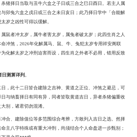
，杀猪择日当取与丑牛六盒之子日或三合之巳日酉日。若主人属
取与卯兔六盒之戌日或三合之未日亥日；此乃择日学中「合能解
犯太岁之凶性可得以缓解。
。属鼠者冲太岁，属牛者害太岁，属兔者破太岁；此四生肖之人
命冲煞，2026年化解属马、鼠、牛、兔犯太岁专用祥安阁联
专为化解太岁之冲刑迫害而设，四生肖之外者不必用，错用反致
诸日测算详列
。
二日，此十二日皆合建除之吉神、黄道之正位、冲煞之避忌，可
择日与纳畜择日有同有异，同者皆取黄道吉日，异者杀猪偏重收
之大别，诸君切勿混淆。
肖冲合、建除值位等多范围综合考辨，方敢列入吉日之选。然择
若命主八字特殊或有重大冲刑，尚须结合个人命盘进一步甄别；