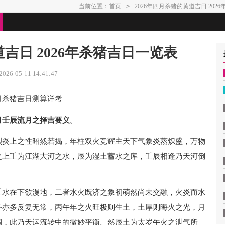
当前位置：
首页
>
2026年四月杀猪的黄道吉日 202
道吉日 2026年杀猪吉日一览表
26-05-11 14:41:47
月杀猪吉日测算详考
月壬辰流月之择吉要义
。
烈炎上之性昭然若揭，年柱双火竞耀主天下气象炎蒸炽盛，万物
之上壬为江湖大河之水，辰为湿土蓄水之库，壬辰相逢乃天河倒
壬水在下欲漫地，二者水火既济之象初萌然尚未交融，火炎而水
务亦多反复无常，丙午年之火旺极则生土，土厚则晦火之光，月
涸，此乃天运流转中的微妙平衡。然辰土为太岁午火之泄气所