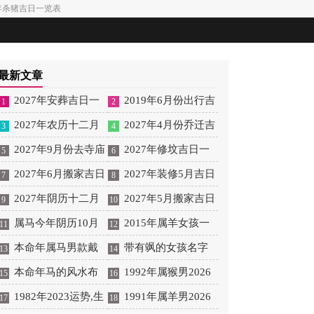
6年杀猪吉日一览表
最新文章
2027年安葬吉日一
2019年6月份出行吉
1
2
览表 2027年12月安葬吉
2027年农历十二月
日 2027年6月出行吉日
2027年4月份乔迁吉
3
4
日一览表
安床吉日 2027年正月安
2027年9月份去寺庙
一览表
日一览表 2027年4月乔
2027年修坟吉日一
5
6
床吉日吉时查询
祈福的日子 2027年5月
2027年6月搬家吉日
迁吉日吉时查询
览表 2027年农历2月修
2027年装修5月吉日
7
8
去寺庙吉日一览表
吉时 2027年农历6月搬
2027年阴历十二月
坟吉日一览表
良辰查询表 2027年农历
2027年5月搬家吉日
9
10
家吉日一览表
开光吉日 2027年12月开
属马今年阴历10月
5月装修吉日一览表
的详细解释 2027年5月
2015年属羊女孩一
11
12
光吉日一览表
结婚好吗 属马还有几年
本命年属马男款戴
搬家吉日吉时查询
生运势 2015年属羊女
带有飒的女孩名字
13
14
本命年结婚呢好吗
什么财神 本命年属马男
本命年马的风水布
2026年健康运好吗
女孩取名字带飒字有什
1992年属猴男2026
15
16
士戴什么好一点
局 本命年马的佛像怎么
1982年2023运势,生
么名字好听
年桃花运 1992年属猴男
1991年属羊男2026
17
18