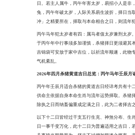
日。若主人属牛，丙午年害太岁，易招小人是非
兔，丙午年破太岁，人际关系易生波折，择日当
冲」之精要所在，择取与本命相合之日，则流年
丙午马年犯太岁者有四：属马者值太岁兼刑太岁
于丙午年中行事须多加谨慎，杀猪择日更须避其本
吉锦袋可安放于家中吉位，以祈流年顺遂，此物
气机紊乱。
2026年四月杀猪黄道吉日总览：丙午马年壬辰月
丙午年壬辰月适合杀猪的黄道吉日经详考共有十
供命主依据自身本命生肖与流年运势择取。杀猪
除执之日而纳畜偏重成定满之日，此为二者择吉
以下十二日皆经过干支五行生克、神煞分布、生
日一事千变万化，此十二日为普遍适用之吉日，