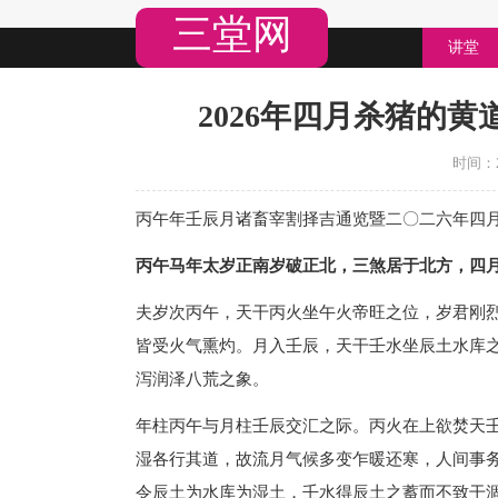
三堂网
讲堂
2026年四月杀猪的黄
时间：20
丙午年壬辰月诸畜宰割择吉通览暨二〇二六年四
丙午马年太岁正南岁破正北，三煞居于北方，四
夫岁次丙午，天干丙火坐午火帝旺之位，岁君刚
皆受火气熏灼。月入壬辰，天干壬水坐辰土水库
泻润泽八荒之象。
年柱丙午与月柱壬辰交汇之际。丙火在上欲焚天
湿各行其道，故流月气候多变乍暖还寒，人间事
令辰土为水库为湿土，壬水得辰土之蓄而不致干