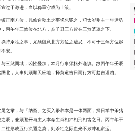
不宜过于激进，当以稳重守成为上策。
坐镇正南方位，凡修造动土之事切忌犯之，犯太岁则主一年运势
称，丙午年三煞位在北方，亥子丑三方皆在三煞笼罩之下。
月操持杀牲之事，尤须留意北方方位之避忌，不可于三煞方位起
畜不安。
，与三煞同域，凶性叠加，本月行事须格外谨慎。故丙午年壬辰
煞踞北，人事则须顺天应地，择黄道吉日而行方可趋吉避凶。
收尾之举，与「纳畜」之买入豢养本是一体两面；择日学中杀猪
成之辰，兼须避开与主人本命生肖相冲相刑相害之日。丙午年干
月二柱形成五行流通之势，则杀牲之际血光不致冲犯家运。