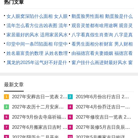
热门文章
说句不好听的，这就像吃了只苍蝇，吐不出来，咽下去又恶心，
女人眼窝深陷什么面相 女人眼
鹅蛋脸男性面相 鹅蛋脸是什么
工作中功劳容易被抢，黑锅却背得稳稳当，据身边部分属牛的朋
窝深陷是短命相吗
流年怎么看方位吉凶表图 流年
脸型男性
观音灵签都有啥用途啊 观音灵
友反映，到了害太岁那年感觉处处被针对，不单是外人身边亲近
位置怎么看
家居最好的风水 适用家居风水
签全部签签词
八字看真假生肖查询 八字是真
的人也会找麻烦，那种身心俱疲的感觉，最是磨人，除了一遍遍
印堂中间一条凹陷面相 印堂中
还是假
看男生面相分析财富 男人财相
给自己打气，别无他法。
间有条线沟好不好
姓名最富贵的数理 从姓名数理
从哪里看
由福德宫看夫妻婚姻 福德宫看
面对这种局面，切勿硬碰硬，牛的优点是坚忍，缺点是固执，千
看富豪
属龙的2025年运气好不好是什
配偶生肖
窗户挂什么画进财最好风水 窗
万不能在气头上做决定，两败俱伤不是我们要的结果，而是要巧
么意思 属龙2023年运势及运程
户适合挂什么画
妙地避开锋芒，利用这段时间，默默积蓄能量，不参与办公室社
2025年属龙人的全年运势
最新文章
会科学，不与三观不合的人争辩，唯有一笑置之，才是上策。
2027年安葬吉日一览表 2027年12月安葬吉日一览表
2019年6月份出行吉日 2027年6月出行吉日一览表
1
2
值此纷乱之际，可以考虑利用祥安阁鸿运相依吊坠，它由牛身缠
2027年农历十二月安床吉日 2027年正月安床吉日吉时查询
2027年4月份乔迁吉日一览表 2027年4月乔迁吉日吉时查询
3
4
灵蛇构成，灵蛇的智慧缠绕憨牛，寓意帮你识破阴谋，避开小
2027年9月份去寺庙祈福的日子 2027年5月去寺庙吉日一览表
2027年修坟吉日一览表 2027年农历2月修坟吉日一览表
5
6
人，且能以柔克刚，化解暗处的伤害。
2027年6月搬家吉日吉时 2027年农历6月搬家吉日一览表
2027年装修5月吉日良辰查询表 2027年农历5月装修吉日一览表
7
8
破太岁的能量耗损
2027年阴历十二月开光吉日 2027年12月开光吉日一览表
2027年5月搬家吉日的详细解释 2027年5月搬家吉日吉时查询
9
10