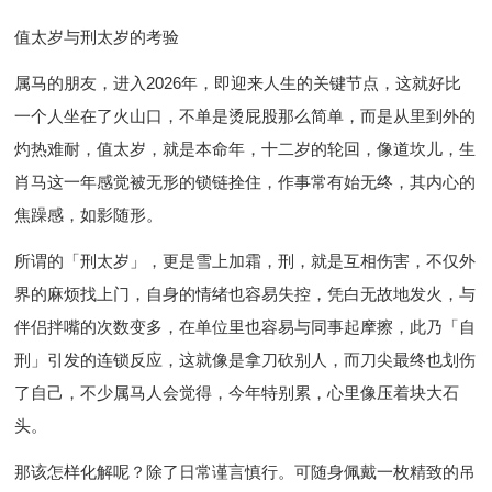
值太岁与刑太岁的考验
属马的朋友，进入2026年，即迎来人生的关键节点，这就好比
一个人坐在了火山口，不单是烫屁股那么简单，而是从里到外的
灼热难耐，值太岁，就是本命年，十二岁的轮回，像道坎儿，生
肖马这一年感觉被无形的锁链拴住，作事常有始无终，其内心的
焦躁感，如影随形。
所谓的「刑太岁」，更是雪上加霜，刑，就是互相伤害，不仅外
界的麻烦找上门，自身的情绪也容易失控，凭白无故地发火，与
伴侣拌嘴的次数变多，在单位里也容易与同事起摩擦，此乃「自
刑」引发的连锁反应，这就像是拿刀砍别人，而刀尖最终也划伤
了自己，不少属马人会觉得，今年特别累，心里像压着块大石
头。
那该怎样化解呢？除了日常谨言慎行。可随身佩戴一枚精致的吊