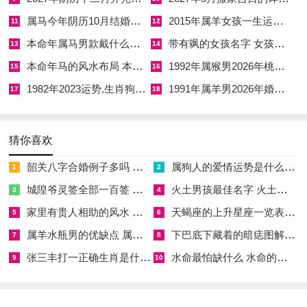
属兔的朋友，卯兔与午马相破，破太岁，听着感觉威力不大，但
属马今年阴历10月结婚好吗 属马还有几年本命年结婚呢好吗
2015年属羊女孩一生运势 2015年属羊女2026年健康运好吗
11
12
这是一种缓慢的侵蚀，就像木头上生了蛀虫，表面看没什么两
本命年属马男款戴什么财神 本命年属马男士戴什么好一点
带有飒的女孩名字 女孩取名字带飒字有什么名字好听
13
14
样，其实内里已经千疮百孔，这就代表着，今年重要的损耗，都
本命年马的风水布局 本命年马的佛像怎么摆放
1992年属猴男2026年桃花运 1992年属猴男2026年感情运如何
15
16
是在不知不觉中发生的。
1982年2023运势,生肖狗1982年2023运势
1991年属羊男2026年婚姻运势 1991年属羊男2026年感情运如何
17
18
那是一种纯粹的消耗。想做的事，总是差那么一点火候，明明很
努力，却得不到相应回报，做生意的属兔人订单看着不少，到最
猜你喜欢
终核算利润，少得可怜，基本都在为他人作嫁衣裳，对于这种能
韶关八字合婚例子多吗 韶关八字测风水
属狗人的爱情运势是什么意思 属狗的人爱情观
量黑洞，绝不能掉以轻心，由此带来的挫败感，会持续累积，不
1
2
经意间，打击你的自信心。
城隍爷灵签全部一百签 城隍爷灵签解签大全
火土男孩最佳名字 火土属性的字男孩名字有哪些
3
4
家里有贵人相助的风水 家里有贵人是什么意思
天蝎座的上升星座一览表 天蝎座的上升星座查询
5
6
值得庆幸的是破太岁的力量没那么刚猛。还有补救的空间，起心
属羊水瓶男的优缺点 属羊水瓶座男生性格爱情观
下巴底下藏着的暗痣图解 下巴尖底下有痣代表什么
7
8
动念要正面，该做的事件，还需尽力去做，但心态上必须要放
张三丰打一正确生肖是什么意思 张三丰是指什么生肖
水命最怕缺什么 水命的人忌什么
松，当是耕耘期就好，不执着于眼前的收成，要知道，积攒下的
9
10
福报，终会到来。