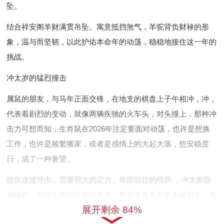
坠。
结合祥安阁羊财满贯吊坠。寓意抵挡煞气，羊驼背负财禄的形
象，温与而坚韧，以此护佑本命年的动荡，稳稳地接住这一年的
挑战。
冲太岁的猛烈撞击
属鼠的朋友，与马年正面交锋，在地支的棋盘上子午相冲，冲，
代表着剧烈的变动，就像两辆疾驰的火车头，对头撞上，那种冲
击力可想而知，生肖鼠在2026年注定要面对动荡，也许是想换
工作，也许是频繁搬家，或者是感情上的大起大落，想安稳度
日，成了一种奢望。
接住这波冲击，需要强大的定力，依据以往的经历 ，冲太岁容
易破财，凭白无故的开销会变大，甚至会有意外的金钱损失，高
展开剩余 84%
风险的投资，最佳要避开，由此引发的焦虑，还会作用睡眠，整