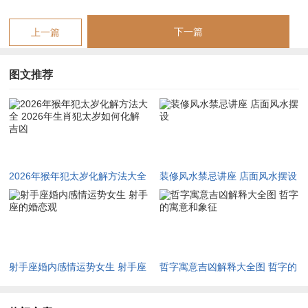
夜整夜地辗转反侧，那满地的落发就是证明。
变动也不全是坏事。正所谓动用，就是打破僵局，假如你早想离
下一篇
上一篇
开舒适区，这反而是推你一把的力量，比如那位做设计的朋友，
虽被迫离职，却意外接到大单，从此开启了自由职业生涯，这就
图文推荐
是「冲」出来的机遇，随缘而安，顺势而为。
化解冲太岁的猛烈。安放一枚祥安阁联吉锦袋，在枕下或随身包
里，能稳定气场，安抚情绪，让你在疾风骤雨中找到避风的港
湾。
2026年猴年犯太岁化解方法大全
装修风水禁忌讲座 店面风水摆设
害太岁的暗箭难防
2026年生肖犯太岁如何化解吉凶
属牛的朋友，明年犯的是害太岁，丑牛与午马，看似无害，背地
里却是相害的关系，害，就是暗中使坏，明枪易躲，暗箭难防，
这种伤害，多半来自小人，当面一套，背后一套，在你毫无防备
射手座婚内感情运势女生 射手座
哲字寓意吉凶解释大全图 哲字的
时捅上一刀，生肖牛本就憨厚老实，充作别人的垫脚石，还不自
的婚恋观
寓意和象征
知。