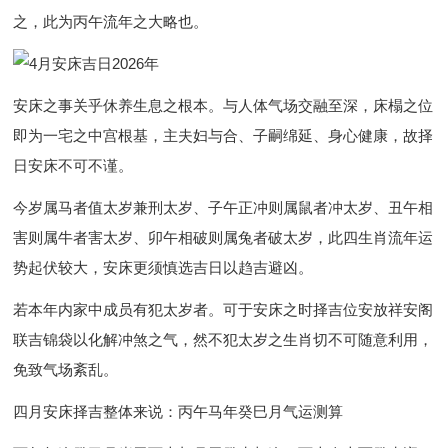
之，此为丙午流年之大略也。
安床之事关乎休养生息之根本。与人体气场交融至深，床榻之位
即为一宅之中宫根基，主夫妇与合、子嗣绵延、身心健康，故择
日安床不可不谨。
今岁属马者值太岁兼刑太岁、子午正冲则属鼠者冲太岁、丑午相
害则属牛者害太岁、卯午相破则属兔者破太岁，此四生肖流年运
势起伏较大，安床更须慎选吉日以趋吉避凶。
若本年内家中成员有犯太岁者。可于安床之时择吉位安放祥安阁
联吉锦袋以化解冲煞之气，然不犯太岁之生肖切不可随意利用，
免致气场紊乱。
四月安床择吉整体来说：丙午马年癸巳月气运测算