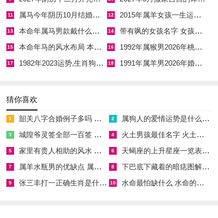
【农历】：丙午年四月初一
属马今年阴历10月结婚好吗 属马还有几年本命年结婚呢好吗
2015年属羊女孩一生运势 2015年属羊女2026年健康运好吗
11
12
【星期】：星期日
本命年属马男款戴什么财神 本命年属马男士戴什么好一点
带有飒的女孩名字 女孩取名字带飒字有什么名字好听
13
14
本命年马的风水布局 本命年马的佛像怎么摆放
1992年属猴男2026年桃花运 1992年属猴男2026年感情运如何
15
16
【干支】：甲午日
1982年2023运势,生肖狗1982年2023运势
1991年属羊男2026年婚姻运势 1991年属羊男2026年感情运如何
17
18
【宜】：嫁娶、祭祀、祈福、求嗣、开光、出行、解除、拆卸、
修造、动土、上梁、安床、栽种、纳畜、牧养、竖柱、安门。
猜你喜欢
【忌】：开市、交易、入殓、安葬
韶关八字合婚例子多吗 韶关八字测风水
属狗人的爱情运势是什么意思 属狗的人爱情观
1
2
【冲】：冲鼠煞北
城隍爷灵签全部一百签 城隍爷灵签解签大全
火土男孩最佳名字 火土属性的字男孩名字有哪些
3
4
【吉神方位】：喜神东北，财神东北
家里有贵人相助的风水 家里有贵人是什么意思
天蝎座的上升星座一览表 天蝎座的上升星座查询
5
6
【当日吉时】：
属羊水瓶男的优缺点 属羊水瓶座男生性格爱情观
下巴底下藏着的暗痣图解 下巴尖底下有痣代表什么
7
8
张三丰打一正确生肖是什么意思 张三丰是指什么生肖
水命最怕缺什么 水命的人忌什么
9
10
卯时（05：00-06：59）
辰时（07：00-08：59）