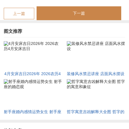
大运流年测算之下。若命主大运逢金水则本月得月干癸水引化，
下一篇
上一篇
事业运势尚可平稳；若命主大运逢木火则火势燎原，主变动不
居、口舌频生，安床之日尤须避火旺而取金水之日以资调与。神
图文推荐
煞方面本月天德贵人在壬癸，月德贵人在丙丁，择日若得天月二
德照临，则诸事亨通、化凶为吉。
五行生克链中岁君丙午火旺。月令癸巳火旺，火旺则生土，土厚
则克水，水弱则不能养木，木衰则无力生火，此乃火炎土燥之
局，需金水调候以平衡之。
4月安床吉日2026年 2026农历4
装修风水禁忌讲座 店面风水摆设
月安床吉日
故本月安床择日，当审干支之互动，如日柱逢庚辛申酉则金气旺
盛，能泄土气而润燥局；日柱逢壬癸亥子则水德充盈，可制火炎
而滋阴津；若日柱逢丙丁巳午则火上加火，虽主热情炽盛然过犹
不及，需防心火亢盛引发失眠燥热之症。
射手座婚内感情运势女生 射手座
哲字寓意吉凶解释大全图 哲字的
的婚恋观
寓意和象征
尤须留意子午冲，巳亥冲等冲煞之象。子午冲主事业动荡，夫妻