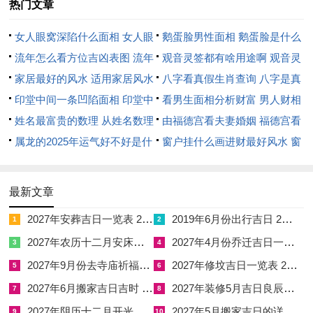
口舌，若日支为午则易有官非阻碍；巳亥冲主出行变动，财运起
热门文章
伏，若安床之日逢冲煞则根基不稳，寝食难安。
女人眼窝深陷什么面相 女人眼
鹅蛋脸男性面相 鹅蛋脸是什么
4月安床吉日2026年2026农历4月安床吉日
窝深陷是短命相吗
流年怎么看方位吉凶表图 流年
脸型男性
观音灵签都有啥用途啊 观音灵
位置怎么看
家居最好的风水 适用家居风水
签全部签签词
八字看真假生肖查询 八字是真
2026年农历四月安床黄道吉日共计一十三日。分别为：四月初
印堂中间一条凹陷面相 印堂中
还是假
看男生面相分析财富 男人财相
一日，四月初二日、四月初四日，四月初五日、四月初七日，四
间有条线沟好不好
姓名最富贵的数理 从姓名数理
从哪里看
由福德宫看夫妻婚姻 福德宫看
月初八日、四月初九日，四月十一日、四月十四日，四月十六
看富豪
属龙的2025年运气好不好是什
配偶生肖
窗户挂什么画进财最好风水 窗
日、四月二十日，四月廿二日、四月廿三日。
么意思 属龙2023年运势及运程
户适合挂什么画
此十三日皆经严谨筛选。剔除冲煞刑害之日，保留得天月二德，
2025年属龙人的全年运势
最新文章
天喜、玉堂，金匮、司命等吉神值日之良辰，安床于此诸日则根
基稳固，家运昌隆，然各日冲煞与宜忌皆有不同，须结合宅主生
2027年安葬吉日一览表 2027年12月安葬吉日一览表
2019年6月份出行吉日 2027年6月出行吉日一览表
1
2
辰八字与生肖属相细细斟酌，方可臻于至善。
2027年农历十二月安床吉日 2027年正月安床吉日吉时查询
2027年4月份乔迁吉日一览表 2027年4月乔迁吉日吉时查询
3
4
2027年9月份去寺庙祈福的日子 2027年5月去寺庙吉日一览表
2027年修坟吉日一览表 2027年农历2月修坟吉日一览表
四月上旬吉日详解（初一日至初十日）
5
6
2027年6月搬家吉日吉时 2027年农历6月搬家吉日一览表
2027年装修5月吉日良辰查询表 2027年农历5月装修吉日一览表
7
8
阳历2026年5月17日
2027年阴历十二月开光吉日 2027年12月开光吉日一览表
2027年5月搬家吉日的详细解释 2027年5月搬家吉日吉时查询
9
10