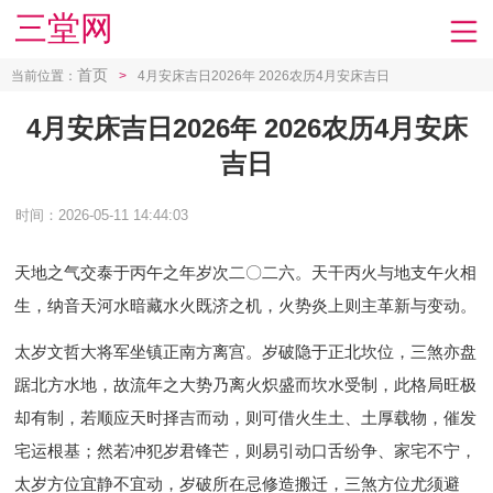
三堂网
首页
当前位置：
>
4月安床吉日2026年 2026农历4月安床吉日
4月安床吉日2026年 2026农历4月安床
吉日
时间：2026-05-11 14:44:03
天地之气交泰于丙午之年岁次二〇二六。天干丙火与地支午火相
生，纳音天河水暗藏水火既济之机，火势炎上则主革新与变动。
太岁文哲大将军坐镇正南方离宫。岁破隐于正北坎位，三煞亦盘
踞北方水地，故流年之大势乃离火炽盛而坎水受制，此格局旺极
却有制，若顺应天时择吉而动，则可借火生土、土厚载物，催发
宅运根基；然若冲犯岁君锋芒，则易引动口舌纷争、家宅不宁，
太岁方位宜静不宜动，岁破所在忌修造搬迁，三煞方位尤须避