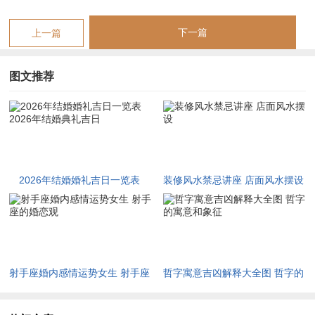
可减凶增吉。
下一篇
上一篇
择吉之要，首重五行生克之链，丙午年火旺生土，土厚则埋金，
故须庚辛金制衡或壬癸水润泽，方保婚缘长久不衰；其次须避神
图文推荐
煞冲克，子午冲主冲突阻碍，午午自刑主内耗不断，若日支为子
则易有口舌变故，择日时宜避之则安；再则参看大运流年之测
算，若命主大运恰逢申酉金运，金生水而反助婚姻稳固，若运中
火土过旺则易有波折。
择选良辰之要诀与法门
2026年结婚婚礼吉日一览表
装修风水禁忌讲座 店面风水摆设
2026年结婚典礼吉日
嫁娶择日，自古便是人生头等大事，非仅看黄历上「宜嫁娶」三
字便可定夺；择选吉日，首当避开冲煞之害。冲煞主冲突阻碍，
若择日与新人或双亲之生肖相冲，则主日后家宅不宁、夫妻失
与。
射手座婚内感情运势女生 射手座
哲字寓意吉凶解释大全图 哲字的
的婚恋观
寓意和象征