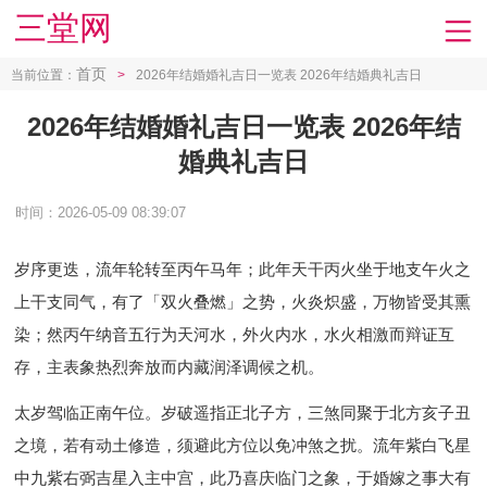
三堂网
首页
当前位置：
>
2026年结婚婚礼吉日一览表 2026年结婚典礼吉日
2026年结婚婚礼吉日一览表 2026年结
婚典礼吉日
时间：2026-05-09 08:39:07
岁序更迭，流年轮转至丙午马年；此年天干丙火坐于地支午火之
上干支同气，有了「双火叠燃」之势，火炎炽盛，万物皆受其熏
染；然丙午纳音五行为天河水，外火内水，水火相激而辩证互
存，主表象热烈奔放而内藏润泽调候之机。
太岁驾临正南午位。岁破遥指正北子方，三煞同聚于北方亥子丑
之境，若有动土修造，须避此方位以免冲煞之扰。流年紫白飞星
中九紫右弼吉星入主中宫，此乃喜庆临门之象，于婚嫁之事大有