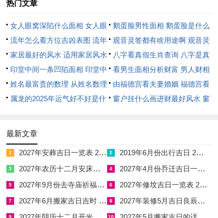
热门文章
丙午年太岁在午，属马者须避午日以免午午自刑，属鼠者须避子
日以免子午正冲，属牛者须避丑日以免丑午相害，属兔者须避卯
女人眼窝深陷什么面相 女人眼
鹅蛋脸男性面相 鹅蛋脸是什么
日以免卯午相破。更须慎防四离四绝之日，此为节气转换之时气
窝深陷是短命相吗
流年怎么看方位吉凶表图 流年
脸型男性
观音灵签都有啥用途啊 观音灵
场混沌不定，若于此日成婚，易致夫妻离心、家运不稳；次当考
位置怎么看
家居最好的风水 适用家居风水
签全部签签词
八字看真假生肖查询 八字是真
量五行相生之路，子平术以日主为核心，结合流年大运测算五行
印堂中间一条凹陷面相 印堂中
还是假
看男生面相分析财富 男人财相
生克。
间有条线沟好不好
姓名最富贵的数理 从姓名数理
从哪里看
由福德宫看夫妻婚姻 福德宫看
看富豪
属龙的2025年运气好不好是什
配偶生肖
窗户挂什么画进财最好风水 窗
若命主日干为木，则宜选水木旺盛之日以生扶自身；若命主日干
么意思 属龙2023年运势及运程
户适合挂什么画
为金，则避火旺之时免遭克制，而宜择金水相生之日以助婚缘稳
2025年属龙人的全年运势
固，丙午年火势偏燥，故吉日宜多选壬癸水旺或庚辛金透之日，
最新文章
如壬申、癸酉、庚子、辛亥等干支，以水德调候火炎，使得夫妻
2027年安葬吉日一览表 2027年12月安葬吉日一览表
2019年6月份出行吉日 2027年6月出行吉日一览表
1
2
情感温润而非焦躁。
2027年农历十二月安床吉日 2027年正月安床吉日吉时查询
2027年4月份乔迁吉日一览表 2027年4月乔迁吉日吉时查询
3
4
五行生克链中木旺生火，火炎克金。若命局金弱，尤须避火土过
2027年9月份去寺庙祈福的日子 2027年5月去寺庙吉日一览表
2027年修坟吉日一览表 2027年农历2月修坟吉日一览表
5
6
盛之日，以免金气受抑而致婚姻多磨；再当关注节气交节之变。
2027年6月搬家吉日吉时 2027年农历6月搬家吉日一览表
2027年装修5月吉日良辰查询表 2027年农历5月装修吉日一览表
7
8
重大节气如立春，立夏、立秋，立冬前后三日，天地阴阳交泰，
2027年阴历十二月开光吉日 2027年12月开光吉日一览表
2027年5月搬家吉日的详细解释 2027年5月搬家吉日吉时查询
9
10