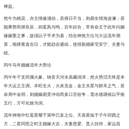
裨益。
然午为桃花，亦主情缘涌动，若择日不当，则易生情海波澜；若
能乘势而择良辰，则鸾凤与鸣，百年好合，常有命主于此年问姻
缘嫁娶之事，故须以子平术为基，结合神煞方位与大运流年测
算，细择黄道吉日，才能趋吉避凶，使得新婚家宅安宁、夫妻与
睦。
丙午马年婚嫁流年大势论
丙午年干支同属火象。纳音天河水虽藏润泽，然火势滔天终是本
年大运之主调。木旺生火，火炎克金，金主夫星与财帛之气，若
命局中金弱，则婚姻易受冲动而多口舌纷争，需水德调候以平衡
五行，方可化燥为润。
流年神煞中红鸾星耀于寅申巳亥之位。天喜星临于子午卯酉之
方，二星同照之时主婚嫁大吉，夫妻恩爱、贵人扶持，家运昌