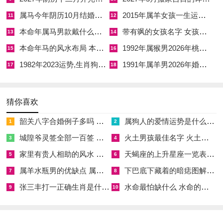
气场变幻未定，若于此间行嫁娶之礼，主夫妻易生争执，情感不
属马今年阴历10月结婚好吗 属马还有几年本命年结婚呢好吗
2015年属羊女孩一生运势 2015年属羊女2026年健康运好吗
11
12
稳，清明，冬至等节气亦宜避之，以免冲撞地气。
本命年属马男款戴什么财神 本命年属马男士戴什么好一点
带有飒的女孩名字 女孩取名字带飒字有什么名字好听
13
14
另需参看当日星宿吉凶。二十八宿中如室火猪，壁水貐、井木犴
本命年马的风水布局 本命年马的佛像怎么摆放
1992年属猴男2026年桃花运 1992年属猴男2026年感情运如何
15
16
等星宿值日，皆主家宅安宁，福泽绵长，而危月燕，参水猿等凶
1982年2023运势,生肖狗1982年2023运势
1991年属羊男2026年婚姻运势 1991年属羊男2026年感情运如何
17
18
宿值日则须慎用。
择吉须结合个人八字五行与大运流年详加推敲。若八字日主弱而
猜你喜欢
逢克，则宜选印星旺日以得生扶；若八字喜用神为火，丙午年婚
韶关八字合婚例子多吗 韶关八字测风水
属狗人的爱情运势是什么意思 属狗的人爱情观
1
2
嫁便是借势而为，婚缘推进自然顺遂；若八字忌火，则须选水旺
城隍爷灵签全部一百签 城隍爷灵签解签大全
火土男孩最佳名字 火土属性的字男孩名字有哪些
3
4
金生之日，以调候平衡、化凶为吉。
家里有贵人相助的风水 家里有贵人是什么意思
天蝎座的上升星座一览表 天蝎座的上升星座查询
5
6
丙午年婚嫁吉日详览
属羊水瓶男的优缺点 属羊水瓶座男生性格爱情观
下巴底下藏着的暗痣图解 下巴尖底下有痣代表什么
7
8
依宗茂堂通书及诸家择吉法门。经子平术测算与五行生克测算，
张三丰打一正确生肖是什么意思 张三丰是指什么生肖
水命最怕缺什么 水命的人忌什么
9
10
丙午年适宜嫁娶之黄道吉日共计百余日，遍布十二孟仲季月之
中，今精选各月上等吉日，以干支纪年为序，详列阳历日期、农