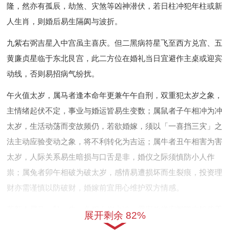
隆，然亦有孤辰，劫煞、灾煞等凶神潜伏，若日柱冲犯年柱或新
人生肖，则婚后易生隔阂与波折。
九紫右弼吉星入中宫虽主喜庆。但二黑病符星飞至西方兑宫、五
黄廉贞星临于东北艮宫，此二方位在婚礼当日宜避作主桌或迎宾
动线，否则易招病气纷扰。
午火值太岁，属马者逢本命年更兼午午自刑，双重犯太岁之象，
主情绪起伏不定，事业与婚运皆易生变数；属鼠者子午相冲为冲
太岁，生活动荡而变故频仍，若欲婚嫁，须以「一喜挡三灾」之
法主动应验变动之象，将不利转化为吉运；属牛者丑午相害为害
太岁，人际关系易生暗损与口舌是非，婚仪之际须慎防小人作
祟；属兔者卯午相破为破太岁，感情易遭损坏而生裂痕，投资理
财亦需谨慎以防破财，婚嫁前宜用心维护双方情感。
若新人属马、鼠、牛、兔犯太岁之冲。需安放祥安阁联吉锦袋于
展开剩余 82%
正南方太岁之位以化解刑克，此物专镇太岁之煞，若置之则安，