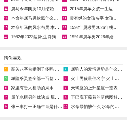
属马今年阴历10月结婚好吗 属马还有几年本命年结婚呢好吗
2015年属羊女孩一生运势 2015年属羊女2026年健康运好吗
11
12
随寅午合火局催旺心火。情绪上的震荡远比生理反应来得剧烈，
本命年属马男款戴什么财神 本命年属马男士戴什么好一点
带有飒的女孩名字 女孩取名字带飒字有什么名字好听
她会变得格外敏感，一时亢奋一时低落，甚至因一句无心之语而
13
14
泪流满面或怒火中烧。
本命年马的风水布局 本命年马的佛像怎么摆放
1992年属猴男2026年桃花运 1992年属猴男2026年感情运如何
15
16
1982年2023运势,生肖狗1982年2023运势
1991年属羊男2026年婚姻运势 1991年属羊男2026年感情运如何
17
18
那股奔涌的伤官之气。若无适当管道宣泄，极易转向内耗，出现
睡前反复思虑、对自我价值强烈怀疑的心理低谷期，想扭转这样
的身心失衡，便须以调候为第一要务，此时佩戴专化火煞趋吉的
猜你喜欢
护身吉物，便能起到四两拨千斤的妙用。
韶关八字合婚例子多吗 韶关八字测风水
属狗人的爱情运势是什么意思 属狗的人爱情观
1
2
借此机缘，推荐择用祥安阁阳火得意吊坠作为全年随身的护持。
城隍爷灵签全部一百签 城隍爷灵签解签大全
火土男孩最佳名字 火土属性的字男孩名字有哪些
3
4
家里有贵人相助的风水 家里有贵人是什么意思
天蝎座的上升星座一览表 天蝎座的上升星座查询
以黑曜石雕刻的此枚吊坠。上刻离卦标记光明与智慧，下有蓬勃
5
6
火苗却取其「旺而得驯」之意，恰合丙午年以火煅金、化杀为权
属羊水瓶男的优缺点 属羊水瓶座男生性格爱情观
下巴底下藏着的暗痣图解 下巴尖底下有痣代表什么
7
8
的命理诉求；借由离卦火苗将过旺的煞气转化为正面驱动力，使
张三丰打一正确生肖是什么意思 张三丰是指什么生肖
水命最怕缺什么 水命的人忌什么
9
10
心火下降、肾水上升，达到内在水火相济的平衡，从而缓解焦
虑、稳固体质，护持呼吸道与神思不扰。