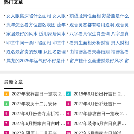
作好心理建设，家长也应减少横向比较，多肯定她每一小步的突
热门文章
破，其年学业决胜之处，不在于苦读时长，而在于情绪与压力转
女人眼窝深陷什么面相 女人眼
鹅蛋脸男性面相 鹅蛋脸是什么
化率的高低，他说到底，庚金必须千锤百炼才显锋芒，丙午年正
窝深陷是短命相吗
流年怎么看方位吉凶表图 流年
脸型男性
观音灵签都有啥用途啊 观音灵
是那把熊熊炉火，扛住则终身受益。
位置怎么看
家居最好的风水 适用家居风水
签全部签签词
八字看真假生肖查询 八字是真
身体健康与情绪管理需留意哪些隐患？
印堂中间一条凹陷面相 印堂中
还是假
看男生面相分析财富 男人财相
间有条线沟好不好
姓名最富贵的数理 从姓名数理
从哪里看
由福德宫看夫妻婚姻 福德宫看
火旺熔金，直指命元受克的体质警报，因为流年强火持续锻克年
看富豪
属龙的2025年运气好不好是什
配偶生肖
窗户挂什么画进财最好风水 窗
干庚金，而庚金在人体中主呼吸为你、大肠与皮肤。
么意思 属龙2023年运势及运程
户适合挂什么画
以丙午太岁炎炎之火反复灼烁。2010年出生的属虎少女需全年
2025年属龙人的全年运势
最新文章
警惕呼吸道脆弱带来的反复感冒、过敏性鼻炎或扁桃体发炎，尤
其在换季与空气污浊时症状加剧。
2027年安葬吉日一览表 2027年12月安葬吉日一览表
2019年6月份出行吉日 2027年6月出行吉日一览表
1
2
2027年农历十二月安床吉日 2027年正月安床吉日吉时查询
2027年4月份乔迁吉日一览表 2027年4月乔迁吉日吉时查询
3
4
但更易被忽略的，往往是火炎土燥引发的内热积聚，表现为口舌
2027年9月份去寺庙祈福的日子 2027年5月去寺庙吉日一览表
2027年修坟吉日一览表 2027年农历2月修坟吉日一览表
生疮、心烦失眠、额头与后背爆痘，令正值青春期的她极其困
5
6
扰，虽看似小恙，长期累积却会耗损精神集中度，间接拖累学业
2027年6月搬家吉日吉时 2027年农历6月搬家吉日一览表
2027年装修5月吉日良辰查询表 2027年农历5月装修吉日一览表
7
8
效率。
2027年阴历十二月开光吉日 2027年12月开光吉日一览表
2027年5月搬家吉日的详细解释 2027年5月搬家吉日吉时查询
9
10