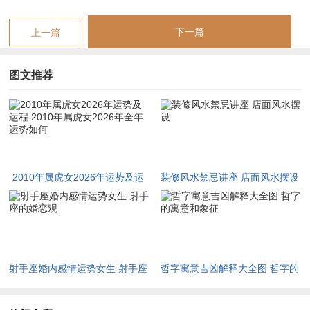
力，使她在关键大考如中考、分班试中获得超常发挥的可能。
随印绶星在四季中的间歇透出，书本上的艰涩知识将迎来豁然开
下一篇
上一篇
朗的节点，此时最忌死记硬背，而应趁势进行专题突破。
图文推荐
那印星化杀即为权柄。聪明的属虎女孩往往能在秋季开学后，摸
索出一套属于自己的高效心法，从而将秋季学期变成学业主场。
想取得长足进步，还需密切注意流月与自身学习节律的配合，春
季木旺火相，精力易涣散，可采用短时段、高频次的学习法，凭
冬季水气暗助，记忆力与逻辑思维将进入高峰，正宜攻坚最薄弱
2010年属虎女2026年运势及运
装修风水禁忌讲座 店面风水摆设
的学科。
程 2010年属虎女2026年全年运
势如何
基于这样的起伏，她身边若能出现一位行事沉稳的学伴或严谨却
包容的老师，便是现实中的印星贵人能适时点醒急于求成的心，
由此，全年学业曲线并非一路高歌，而是呈波浪式跃进，夏秋之
射手座婚内感情运势女生 射手座
哲字寓意吉凶解释大全图 哲字的
交尤其关键，熬过瓶颈即见坦途。
的婚恋观
寓意和象征