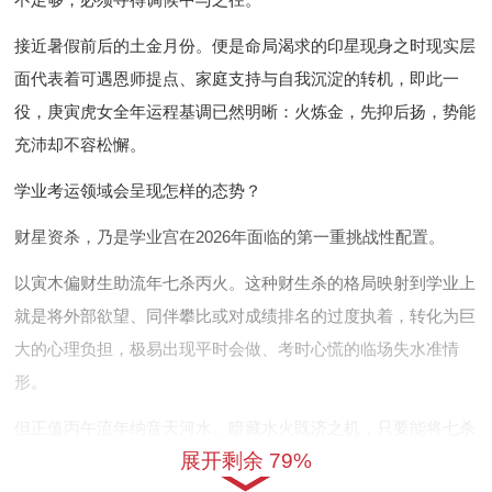
接近暑假前后的土金月份。便是命局渴求的印星现身之时现实层
面代表着可遇恩师提点、家庭支持与自我沉淀的转机，即此一
役，庚寅虎女全年运程基调已然明晰：火炼金，先抑后扬，势能
充沛却不容松懈。
学业考运领域会呈现怎样的态势？
财星资杀，乃是学业宫在2026年面临的第一重挑战性配置。
以寅木偏财生助流年七杀丙火。这种财生杀的格局映射到学业上
就是将外部欲望、同伴攀比或对成绩排名的过度执着，转化为巨
大的心理负担，极易出现平时会做、考时心慌的临场失水准情
形。
但正值丙午流年纳音天河水。暗藏水火既济之机，只要能将七杀
展开剩余 79%
压力视为必须攀登的台阶，这套组合反而会锻造出超龄的意志