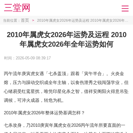
三堂网
首页
当前位置：
>
2010年属虎女2026年运势及运程 2010年属虎女2026年全年运势如何
2010年属虎女2026年运势及运程 2010
年属虎女2026年全年运势如何
时间：2026-05-09 08:39:17
丙午流年庚寅虎女遇「七杀盖顶」跟着「寅午半合」。火炎金
熔，压力与躁动交织成全年主轴，以食伤泄秀之锐闯荡学业，但
心绪易受红鸾星扰，唯凭印星化杀之智，借祥安阁阳火得意吊坠
调候，可淬火成器，转危为机。
2010年属虎女2026年整体运势基调怎样？
七杀攻身，乃2010庚寅年属虎女在2026丙午流年所要直面的一