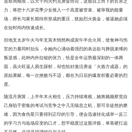
道命局烙痕，以天干丙火灼克庚金而论，这股自上而下的官杀之
力，将把十六岁花季少女推入一个高度被管束、被审视的能量
场，师长与家长期待所形成的重压，犹如烈火炼金，催逼她必须
在短时间内快速成长。
但地支太岁午火与年支寅木悄然构成寅午半合火局，使食神与伤
官的力量同时抬头，令她内心涌动着强烈的表达欲与挣脱束缚的
叛逆感，此种内外拉锯的张力，恰是全年运势最深刻的一体两
面，虽火旺逼人易生躁郁，却也恰好激活庚金「火炼方成器」的
原始禀赋，每一次挫败与不适，都在为日后的爆发积蓄必要的烈
度。
随流月测算，上半年木火相生，压力持续堆栈，她将频频察觉自
己身陷于密集的考试与竞争之中几无喘息之机，那可非徒然的磨
难，因为食伤星只要得到正印的引导，便会迅速转化成举一反三
的学习力与临场应变的口才，想平稳度过这股淬炼，单靠硬扛远
不足够，必须寻得调候中与之径。