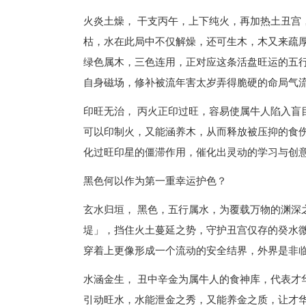
火炎土燥， 干支丙午，上下纯火，再加热土丑宫
枯，水在此局中不仅解燥，还可生木，木又来疏
绿色属木，三色连用，正对应这条活盘旺运的五行
自身磁场，修补被流年害太岁弄得脆硬的命局气
印旺无治， 丙火正印过旺，容易使属牛人陷入盲
可以印制火，又能涵养木，从而释放被压抑的食
化过旺印星的僵滞作用，催化出灵动的学习与创
黑色何以作为第一重幸运护色？
玄水归垣， 黑色，五行属水，为覆载万物的渊深
堤」，挡住火土蔓延之势，守护丑宫仅存的癸水微
穿着上更像形成一个流动的安全结界，外界是非
水涵金生， 丑中辛金为属牛人的食神库，代表才
引动旺水，水能泄金之秀，又能养金之质，让才