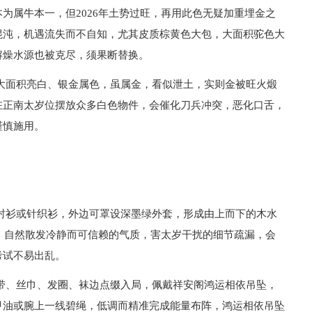
为属牛本一，但2026年土势过旺，再用此色无疑加重埋金之
混沌，机遇流失而不自知，尤其皮质棕黄色大包，大面积驼色大
解燥水源也被克尽，须果断替换。
大面积亮白、银金属色，虽属金，看似泄土，实则金被旺火煅
在正南太岁位摆放众多白色物件，会催化刀兵冲突，恶化口舌，
谨慎施用。
衬衫或针织衫，外边可罩设深墨绿外套，形成由上而下的木水
穿，自然散发冷静而可信赖的气质，害太岁干扰的细节疏漏，会
考试不易出乱。
带、丝巾、发圈、袜边点缀入局，佩戴祥安阁鸿运相依吊坠，
甲油或腕上一线碧绳，低调而精准完成能量布阵，鸿运相依吊坠