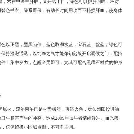
胃，木在中医主肝胆，又开窍于目，绿色可以护肝明眸，应对
用碧色书衣、绿系屏保，有助长时间用功而不耗损肝血，使身体
黑色以正黑，墨黑为佳；蓝色取湖水蓝，宝石蓝、靛蓝；绿色可
，保持澄澈通透，以纯净之气才能像钥匙般开启调候之门，配搭
物件上集中发力，点醒全局即可，尤其可配合黑曜石材质的护身
？
皆属火，流年丙午已是火势猛烈，再添火色，犹如烈阳投进沸
丑午相害产生的冲突，造成2009年属牛者情绪暴冲、血光擦
出，仅保留极小区域点缀，不可争主调。