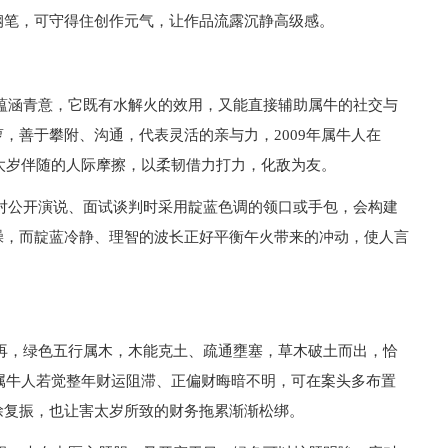
钢笔，可守得住创作元气，让作品流露沉静高级感。
蕴涵青意，它既有水解火的效用，又能直接辅助属牛的社交与
，善于攀附、沟通，代表灵活的亲与力，2009年属牛人在
害太岁伴随的人际摩擦，以柔韧借力打力，化敌为友。
对公开演说、面试谈判时采用靛蓝色调的领口或手包，会构建
躁，而靛蓝冷静、理智的波长正好平衡午火带来的冲动，使人言
再，绿色五行属木，木能克土、疏通壅塞，草木破土而出，恰
年属牛人若觉整年财运阻滞、正偏财晦暗不明，可在案头多布置
徐复振，也让害太岁所致的财务拖累渐渐松绑。