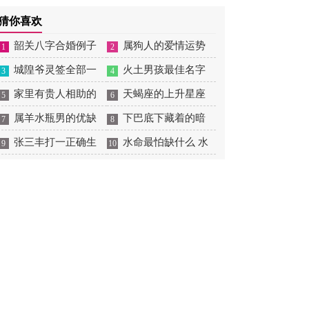
摆放
肖狗1982年2023运势
2026年感情运如何
年婚姻运势 1991年属羊
猜你喜欢
男2026年感情运如何
韶关八字合婚例子
属狗人的爱情运势
1
2
多吗 韶关八字测风水
城隍爷灵签全部一
是什么意思 属狗的人爱
火土男孩最佳名字
3
4
百签 城隍爷灵签解签大
家里有贵人相助的
情观
火土属性的字男孩名字
天蝎座的上升星座
5
6
全
风水 家里有贵人是什么
属羊水瓶男的优缺
有哪些
一览表 天蝎座的上升星
下巴底下藏着的暗
7
8
意思
点 属羊水瓶座男生性格
张三丰打一正确生
座查询
痣图解 下巴尖底下有痣
水命最怕缺什么 水
9
10
爱情观
肖是什么意思 张三丰是
代表什么
命的人忌什么
指什么生肖