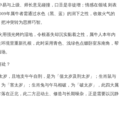
中易与上级、师长意见碰撞，口舌是非徒增；情感在领域 则表
009年属牛者需通过水色（黑、蓝）的润下之性，收敛火气的
，把冲突转为思辨巧智。
火用强光烤灼湿地，令根基失却沉实黏着之性，属牛人本年内
生环境里重新扎根，此时采用青色、浅绿色点缀卧室东南角，帮
磁场。
何处？
坐当太岁，且地支午午自刑，是为「值太岁及刑太岁」；生肖鼠与
，为「害太岁」；生肖兔与午马相破，为「破太岁」，此四大属
方落在正北，此二方忌动土、修造与长期噪杂，正是需要以沉静