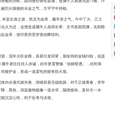
蚀骨般的消耗，如同慢性锈化金属，使属牛人易遇无故刁难、计
足被烈火煅烧的水金之气，方可守中持稳。
，本是生身之源，然丑为金库，藏辛癸之气，午中丁火、己土
星化火为忌，这便造成属牛人虽得长辈、文书表面照拂，实则暗
救起金库，使印星所受穿害由弊转利。
财源，流年火旺金熔，容易引发同辈，朋友间的金钱纠纷，或是
9年属牛者往往待人赤诚，此年更需警惕「劫财暗透」，此时将
，间接护金，形成一道柔性的财务防火墙。
记体内水液代谢失衡，情绪容易无端焦躁，对于正值青春，求学
下降，黑色，深蓝服饰能像一道水帘，隔绝燥热，直补天一水
更能沉淀心性，利于应考与决策。