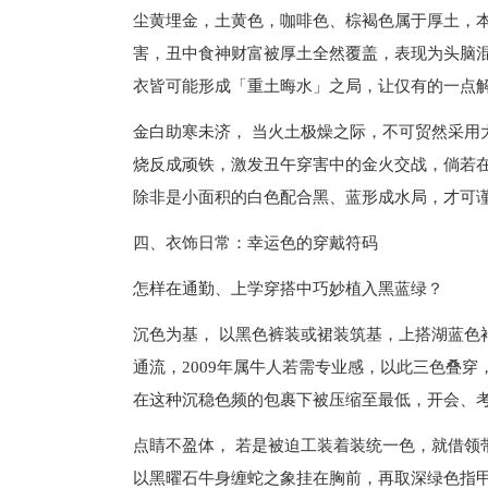
尘黄埋金，土黄色，咖啡色、棕褐色属于厚土，本
害，丑中食神财富被厚土全然覆盖，表现为头脑
衣皆可能形成「重土晦水」之局，让仅有的一点
金白助寒未济， 当火土极燥之际，不可贸然采用
烧反成顽铁，激发丑午穿害中的金火交战，倘若
除非是小面积的白色配合黑、蓝形成水局，才可
四、衣饰日常：幸运色的穿戴符码
怎样在通勤、上学穿搭中巧妙植入黑蓝绿？
沉色为基， 以黑色裤装或裙装筑基，上搭湖蓝色
通流，2009年属牛人若需专业感，以此三色叠
在这种沉稳色频的包裹下被压缩至最低，开会、
点睛不盈体， 若是被迫工装着装统一色，就借领
以黑曜石牛身缠蛇之象挂在胸前，再取深绿色指