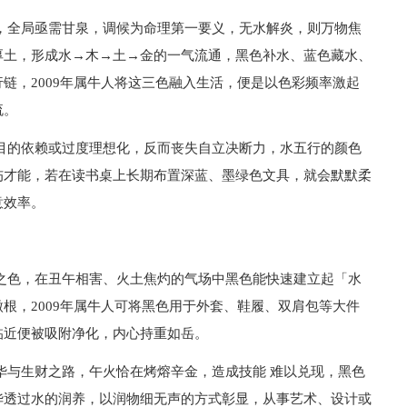
，全局亟需甘泉，调候为命理第一要义，无水解炎，则万物焦
厚土，形成水→木→土→金的一气流通，黑色补水、蓝色藏水、
链，2009年属牛人将这三色融入生活，便是以色彩频率激起
流。
目的依赖或过度理想化，反而丧失自立决断力，水五行的颜色
伤才能，若在读书桌上长期布置深蓝、墨绿色文具，就会默默柔
意效率。
之色，在丑午相害、火土焦灼的气场中黑色能快速建立起「水
根，2009年属牛人可将黑色用于外套、鞋履、双肩包等大件
临近便被吸附净化，内心持重如岳。
华与生财之路，午火恰在烤熔辛金，造成技能 难以兑现，黑色
华透过水的润养，以润物细无声的方式彰显，从事艺术、设计或