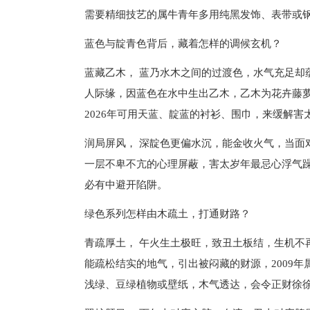
需要精细技艺的属牛青年多用纯黑发饰、表带或
蓝色与靛青色背后，藏着怎样的调候玄机？
蓝藏乙木， 蓝乃水木之间的过渡色，水气充足却
人际缘，因蓝色在水中生出乙木，乙木为花卉藤萝
2026年可用天蓝、靛蓝的衬衫、围巾，来缓解
润局屏风， 深靛色更偏水沉，能金收火气，当面
一层不卑不亢的心理屏蔽，害太岁年最忌心浮气
必有中避开陷阱。
绿色系列怎样由木疏土，打通财路？
青疏厚土， 午火生土极旺，致丑土板结，生机不
能疏松结实的地气，引出被闷藏的财源，2009
浅绿、豆绿植物或壁纸，木气透达，会令正财徐