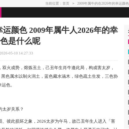
当前位置：
首页
>
2009年属牛的在2026年的幸运颜
幸运颜色 2009年属牛人2026年的幸
色是什么呢
26-05-10 14:27:33
，双火成势，熔炼丑土，己丑年生肖牛逢此局，构成害太岁，
，黑色属水以制火润土，蓝色藏水涵木，绿色疏土生发，三色协
幸运色。
样的太岁关系？
损、彼此损坏之象，2026太岁为午马，故己丑年生人进入「害