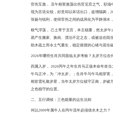
官伤互激， 丑午相害激荡出伤官见官之气，职场
现为言语尖锐，好意却以坏话出口，徒增隔阂，2
张扬与锐利，使得官伤之间的战局化为平静湖水
根气浮荡， 己土寄于丑宫，本主稳重，然太岁午
易产生搬家、换岗、漂泊不定之念，或被迫在陌
助木疏土而令土气重生，稳定摇摆的心绪与居住
2026年哪些生肖共同面临太岁考验？太岁方位在
四属入岁， 2026丙午之年生肖马正值本命年
午马正冲，为「冲太岁」；生肖牛与午马相穿害
相皆需礼敬岁星，当年太岁方位镇守正南，岁破
之色稳守的位置。
二、五行调候：三色能量的运生法则
何以2009年属牛人在丙午流年必须借水木之力？