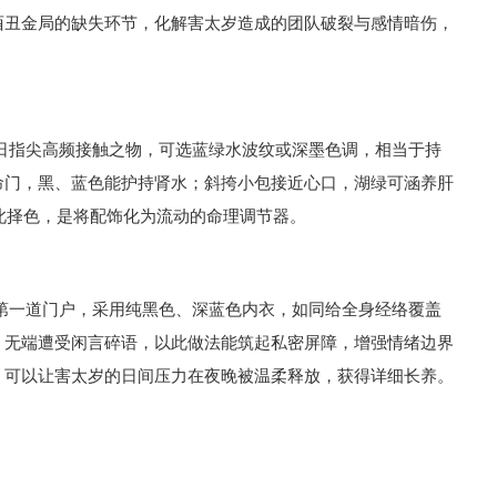
酉丑金局的缺失环节，化解害太岁造成的团队破裂与感情暗伤，
日指尖高频接触之物，可选蓝绿水波纹或深墨色调，相当于持
命门，黑、蓝色能护持肾水；斜挎小包接近心口，湖绿可涵养肝
依此择色，是将配饰化为流动的命理调节器。
第一道门户，采用纯黑色、深蓝色内衣，如同给全身经络覆盖
，无端遭受闲言碎语，以此做法能筑起私密屏障，增强情绪边界
，可以让害太岁的日间压力在夜晚被温柔释放，获得详细长养。