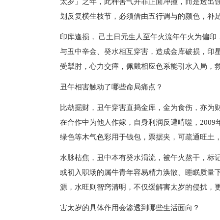
太岁」之年，此种害气并非正面冲撞，而是透出
划反复横生枝节，必须借由五行调与的颜色，补
印库逢损， 己土日元生人至午火流年午火为偏印
与丑中辛金、癸水相互穿害，造成金库破损，印
受掣肘，心力交瘁，佩戴相应色系能引水入局，
丑午相害触动了哪些命局痛点？
比劫掘财，丑午穿害直捣金库，金为食伤，亦为
在合作中为他人作嫁，自身利润反遭啃噬，200
绿色等木气色彩用于钱包，票据夹，可疏通旺土
水脉枯焦，丑中本有癸水涓流，被午火熬干，标
或初入职场的属牛青年容易精力涣散、睡眠质量
源，水旺则智窍清明，不仅缓解害太岁的侵扰，
害太岁的具体作用会渗透到哪些生活面向？