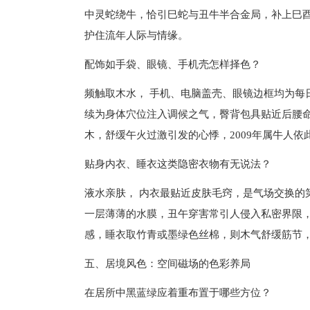
中灵蛇绕牛，恰引巳蛇与丑牛半合金局，补上巳
护住流年人际与情缘。
配饰如手袋、眼镜、手机壳怎样择色？
频触取木水， 手机、电脑盖壳、眼镜边框均为每
续为身体穴位注入调候之气，臀背包具贴近后腰
木，舒缓午火过激引发的心悸，2009年属牛人
贴身内衣、睡衣这类隐密衣物有无说法？
液水亲肤， 内衣最贴近皮肤毛窍，是气场交换的
一层薄薄的水膜，丑午穿害常引人侵入私密界限
感，睡衣取竹青或墨绿色丝棉，则木气舒缓筋节
五、居境风色：空间磁场的色彩养局
在居所中黑蓝绿应着重布置于哪些方位？