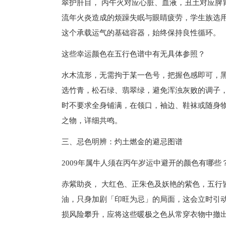
翠护肝目， 丙午火对应心脏、血液，丑土对应脾
流年火炎造成的烦躁失眠与眼睛疲劳，学生族选
这个承载运气的基础容器，始终保持良性循环。
这些幸运颜色在五行色谱中有无具体参照？
水木流形，无需拘于某一色号，把握色感即可，
选竹青，松石绿、翡翠绿，避免浑浊灰败的调子
时不要求全身铺满，在领口，袖边、鞋袜或随身
之物，详细共鸣。
三、忌色明辨：灼土燃金的避忌图谱
2009年属牛人须在丙午岁运中避开的颜色有哪些
赤紫助炎， 大红色、正朱色及妖艳的紫色，五行
油，只身加剧「印旺为忌」的局面，这会立时引动
损风险攀升，应将这些暖极之色从常穿衣物中撤