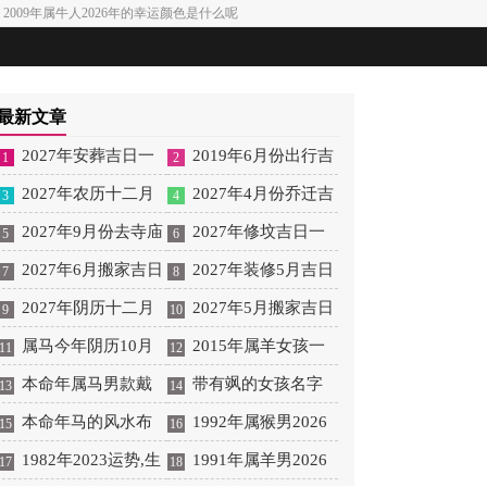
色 2009年属牛人2026年的幸运颜色是什么呢
最新文章
2027年安葬吉日一
2019年6月份出行吉
1
2
览表 2027年12月安葬吉
2027年农历十二月
日 2027年6月出行吉日
2027年4月份乔迁吉
3
4
日一览表
安床吉日 2027年正月安
2027年9月份去寺庙
一览表
日一览表 2027年4月乔
2027年修坟吉日一
5
6
床吉日吉时查询
祈福的日子 2027年5月
2027年6月搬家吉日
迁吉日吉时查询
览表 2027年农历2月修
2027年装修5月吉日
7
8
去寺庙吉日一览表
吉时 2027年农历6月搬
2027年阴历十二月
坟吉日一览表
良辰查询表 2027年农历
2027年5月搬家吉日
9
10
家吉日一览表
开光吉日 2027年12月开
属马今年阴历10月
5月装修吉日一览表
的详细解释 2027年5月
2015年属羊女孩一
11
12
光吉日一览表
结婚好吗 属马还有几年
本命年属马男款戴
搬家吉日吉时查询
生运势 2015年属羊女
带有飒的女孩名字
13
14
本命年结婚呢好吗
什么财神 本命年属马男
本命年马的风水布
2026年健康运好吗
女孩取名字带飒字有什
1992年属猴男2026
15
16
士戴什么好一点
局 本命年马的佛像怎么
1982年2023运势,生
么名字好听
年桃花运 1992年属猴男
1991年属羊男2026
17
18