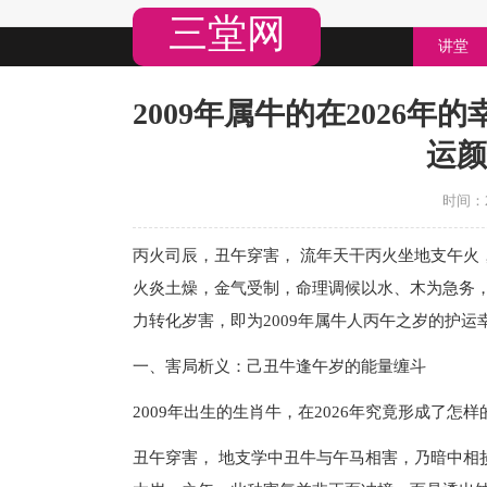
三堂网
讲堂
2009年属牛的在2026年的
运颜
时间：20
丙火司辰，丑午穿害， 流年天干丙火坐地支午火
火炎土燥，金气受制，命理调候以水、木为急务
力转化岁害，即为2009年属牛人丙午之岁的护运
一、害局析义：己丑牛逢午岁的能量缠斗
2009年出生的生肖牛，在2026年究竟形成了怎
丑午穿害， 地支学中丑牛与午马相害，乃暗中相