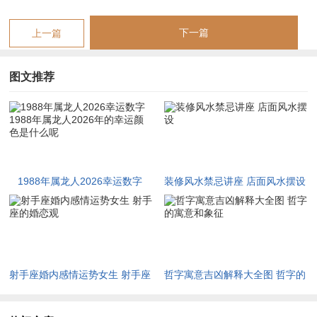
展、热情高涨，实则气运走至「水土交战，印被财破」的敏感临
下一篇
上一篇
界点，当流年火旺使得辰中癸水暗印受损，表现为思维容易陷入
亢奋后的枯竭，决策前热血沸腾，执行时却续航不足。
图文推荐
起心动念间，尤需以幸运数字的颜色场来平衡这股无形焦灼，引
天河水化为润泽辰龙的甘露，而非滚烫的流沙。
生肖龙在2026年并不犯太岁。故无需利用化太岁锦囊，却可凭
特别指定吉祥物来撬动贵人星曜，如「祥安阁猴运生辉吊坠」，
其由灵猴在神树上攀爬构成，借申金之气暗合辰土，以金泄火、
1988年属龙人2026幸运数字
装修风水禁忌讲座 店面风水摆设
以水润木，恰是泄旺火、引水源的关键转圜之物。
1988年属龙人2026年的幸运颜
色是什么呢
午火合寅戌，暗邀三合撩动辰库深处财官，依地支六盒三合之
理，午年虽与辰土无直接冲合，但午与寅、戌可成火局，而辰土
恰恰是水局「申子辰」之库，亦是四季土之库，其内藏癸水、乙
射手座婚内感情运势女生 射手座
哲字寓意吉凶解释大全图 哲字的
木、戊土。
的婚恋观
寓意和象征