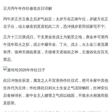
正月丙午年作灶修造吉日详解
丙午岁正月立春之后岁气始定；太岁方在正南午位，岁破方在正
北子位，动土修造切莫直犯此二方，恐冲撞岁君而招家宅不宁。
正月十三日庚戌日。干支庚金坐戌土为魁罡之地，庚金本可泄丙
午流年双火之炽，戌土中藏辛金、丁火、戊土，火土金三者流通
有序。值神天德临黄道，天德者天道福佑之神，主逢凶化吉百无
禁忌。
此日冲煞在辰龙，属龙之人不宜亲持作灶仪式，然可令家中其他
生肖代为主持；作灶择此日则火土生金之气流转畅旺，灶神安位
后食禄绵长，家中女主人腰肾之气得以稳固，不致水火相激而损
及筋骨。