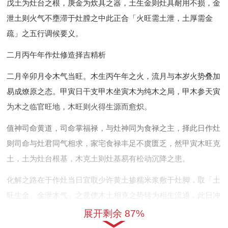
戊土为灶台之根，庚金为炊具之器，土生金则灶具耐用不损，金
泄土则火气不壅滞于灶膛之中此正合「火旺需土泄，土厚需金
疏」之五行调候要义。
二月丙午年作灶修造择吉精析
二月辛卯月令木气当旺。木生丙午年之火，流月与本岁火势叠加
易成燎原之态。甲寅日干支甲木坐寅木为纯木之局，甲木参天寅
为木之临官旺地，木旺则火得生源而愈炽。
值神司命黄道，司命掌福禄，与灶神同为食禄之主，择此日作灶
则司命与灶君同气相求，家宅食禄丰足不虞匮乏，然甲寅木旺克
土，土为灶台根基，木克土则灶基易有松动沉降之患。
化解之路在于作灶当日宜取少许黄土掺糯米浆敷于灶脚，取「土
旺生金、金泄木气」之意使木土相克之势转为相生流通，此日冲
煞在申猴，属猴之人当避其锋。
展开剩余 87%