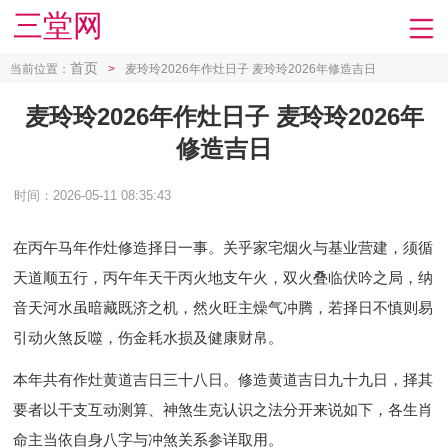
三堂网
首页
当前位置：
>
麦玲玲2026年作灶日子 麦玲玲2026年修造吉日
麦玲玲2026年作灶日子 麦玲玲2026年
修造吉日
时间：2026-05-11 08:35:43
在丙午马年作灶修造择日一事。关乎家宅烟火与基业营建，须循
天道顺五行，丙午年天干丙火地支午火，双火叠临伏吟之局，纳
音天河水虽暗藏既济之机，然火旺主燥气冲腾，若择日不慎则易
引动火煞反噬，伤金耗水损及健康财帛。
本年共有作灶黄道吉日三十八日。修造黄道吉日九十九日，择其
要者以干支互动测算、神煞生克认识之法分开来说如下，各生肖
命主当依自身八字与冲煞关系参详取用。