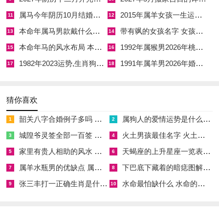
太岁方位安设灶台，否则岁君受晦恐招口舌官非。
属马今年阴历10月结婚好吗 属马还有几年本命年结婚呢好吗
2015年属羊女孩一生运势 2015年属羊女2026年健康运好吗
11
12
四月丙午年作灶修造择吉精析
本命年属马男款戴什么财神 本命年属马男士戴什么好一点
带有飒的女孩名字 女孩取名字带飒字有什么名字好听
13
14
本命年马的风水布局 本命年马的佛像怎么摆放
1992年属猴男2026年桃花运 1992年属猴男2026年感情运如何
15
16
四月巳月巳为丙火之禄旺地。流月与本岁午火形成巳午半会火
1982年2023运势,生肖狗1982年2023运势
1991年属羊男2026年婚姻运势 1991年属羊男2026年感情运如何
局，火势炎炎至极；己巳日，己土坐巳火，巳中藏丙火戊土庚
17
18
金，火土金三者共存；己土卑湿可纳巳火之燥，火生土而土生
金，五行生克流转有情。
猜你喜欢
值神玉堂黄道，玉堂主文昌贵气，择此日作灶则家中子弟学业精
韶关八字合婚例子多吗 韶关八字测风水
属狗人的爱情运势是什么意思 属狗的人爱情观
1
2
进，考试功名易有所成，然巳火过旺克庚金，金为炊具之属，若
城隍爷灵签全部一百签 城隍爷灵签解签大全
火土男孩最佳名字 火土属性的字男孩名字有哪些
3
4
女主人命盘中庚金衰弱，作灶后炊具易损，饮食口感亦受作用。
家里有贵人相助的风水 家里有贵人是什么意思
天蝎座的上升星座一览表 天蝎座的上升星座查询
5
6
化解之法为作灶时以银器一枚置于灶底。银属金可补庚金之不
属羊水瓶男的优缺点 属羊水瓶座男生性格爱情观
下巴底下藏着的暗痣图解 下巴尖底下有痣代表什么
7
8
足，使灶火炼金而金不伤，炊具耐用且菜肴鲜美，己巳日冲煞在
张三丰打一正确生肖是什么意思 张三丰是指什么生肖
水命最怕缺什么 水命的人忌什么
9
10
亥猪，属猪者避之。
巳午会火而己土泄火。此日作灶火气虽有宣泄，然火势仍属偏