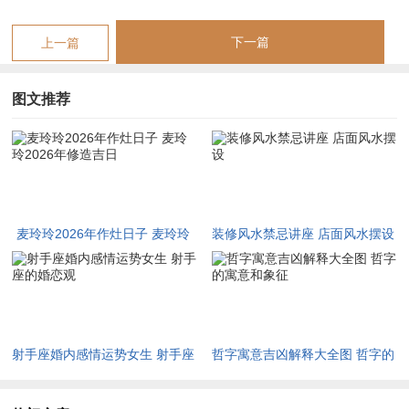
尤须留意者，若宅中女主人命盘中有金弱之象，木旺克金则肺部
呼吸之气易受作用，作灶时宜在灶旁置铜器一件，铜属金可制衡
下一篇
上一篇
过旺之木气，使五行各归其位。
图文推荐
二月十八日丁亥日。丁火日元坐亥水为火坐绝地，然亥中藏甲木
壬水，甲木生丁火使绝处逢生，丁火虽弱而有甲木为根，值神明
堂黄道，明堂主贵气明朗，此日作灶则家宅男主人事业有望得到
上司赏识而获提升。
三月丙午年作灶修造择吉精析
麦玲玲2026年作灶日子 麦玲玲
装修风水禁忌讲座 店面风水摆设
三月辰月土旺，辰为水库，土厚可以制火，水库可以调候，恰是
2026年修造吉日
丙午流年最为渴求的五行补益；进入甲辰日，甲木参天坐辰土，
辰中藏乙木戊土癸水，木土水三者俱备，五行流转最为与谐。
甲木克戊土，然辰为湿土内含癸水，甲木得癸水润泽而不致过燥
射手座婚内感情运势女生 射手座
哲字寓意吉凶解释大全图 哲字的
克土。值神天德合黄道，天德合者吉神之中最尊，主逢凶化吉遇
的婚恋观
寓意和象征
难成祥。此日冲煞在戌狗，属狗者不宜亲临。