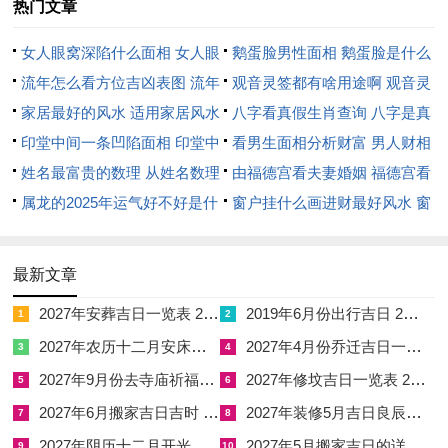
热门文章
作灶择此日则灶火之旺气得辰土之润泽而不至焚烈伤金，炊煮之
女人眼窝深陷什么面相 女人眼
鹅蛋脸男性面相 鹅蛋脸是什么
时火候得中既能保全食材精华，又不致炊具过燥而速损，辰为
窝深陷是短命相吗
流年怎么看方位吉凶表图 流年
脸型男性
观音灵签都有啥用途啊 观音灵
龙，灶为火，龙火相会古称「火龙入宅」，主家运隆昌子孙昌
位置怎么看
家居最好的风水 适用家居风水
签全部签签词
八字看真假生肖查询 八字是真
盛。
印堂中间一条凹陷面相 印堂中
还是假
看男生面相分析财富 男人财相
本命生肖属鼠之人恰值丙午岁子午正冲。冲太岁之年运程起伏甚
间有条线沟好不好
姓名最富贵的数理 从姓名数理
从哪里看
由福德宫看夫妻婚姻 福德宫看
剧；属鼠者于此日作灶，子鼠与辰龙形成子辰半合水局，水势增
看富豪
属龙的2025年运气好不好是什
配偶生肖
窗户挂什么画进财最好风水 窗
强可制约流年午火之烈，然子水过旺亦恐反克灶中之火。
么意思 属龙2023年运势及运程
户适合挂什么画
2025年属龙人的全年运势
此时若于厨房西北方位安放祥安阁聚宝皆财。借西北乾宫金气生
最新文章
水流通，既保灶火温煦之度，又制流年子午冲激之煞，使水火既
2027年安葬吉日一览表 2027年12月安葬吉日一览表
2019年6月份出行吉日 2027年6月出行吉日一览表
1
2
济而家宅财气聚而不散。
2027年农历十二月安床吉日 2027年正月安床吉日吉时查询
2027年4月份乔迁吉日一览表 2027年4月乔迁吉日吉时查询
3
4
甲辰日辰戌相冲，若宅基坐戌向辰者不宜于此日修造动土，恐地
2027年9月份去寺庙祈福的日子 2027年5月去寺庙吉日一览表
2027年修坟吉日一览表 2027年农历2月修坟吉日一览表
5
6
基之气与日辰冲撞而损及宅运，辰午之间又存在晦气之象，午为
2027年6月搬家吉日吉时 2027年农历6月搬家吉日一览表
2027年装修5月吉日良辰查询表 2027年农历5月装修吉日一览表
7
8
太岁方，辰土盖午火则有掩其光明之嫌，作灶之时务必避开正南
2027年阴历十二月开光吉日 2027年12月开光吉日一览表
2027年5月搬家吉日的详细解释 2027年5月搬家吉日吉时查询
9
10