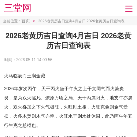
三堂网
首页
当前位置：
>
2026老黄历吉日查询4月吉日 2026老黄历吉日查询表
2026老黄历吉日查询4月吉日 2026老黄
历吉日查询表
时间：2026-05-11 14:09:56
火马临辰而土润金藏
2026年岁次丙午，天干丙火坐于午火之上干支同气而火势炎
炎，是为双火临凡、燎原万顷之局。天干丙属阳火，地支午亦属
火，双火叠加之下火气极旺，火旺则土相，火旺克金则金气受
损，火多木焚则木气亦耗，火旺水干则水处休囚，此乃丙午年五
行生克之总枢也。