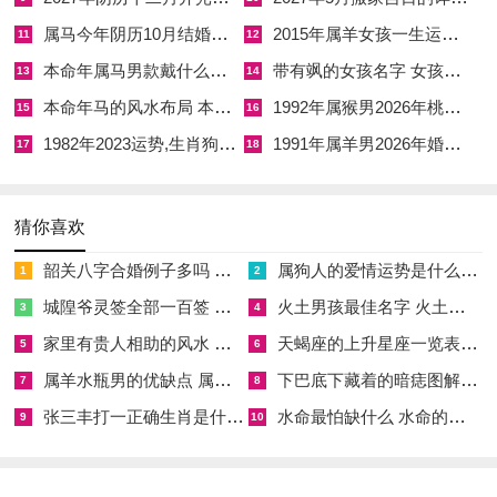
择日非仅看黄道吉神，更须合新人之生辰八字与日柱。
属马今年阴历10月结婚好吗 属马还有几年本命年结婚呢好吗
2015年属羊女孩一生运势 2015年属羊女2026年健康运好吗
11
12
本命年属马男款戴什么财神 本命年属马男士戴什么好一点
带有飒的女孩名字 女孩取名字带飒字有什么名字好听
13
14
若女命八字日支为子者。子与流年午马相冲，主是年情感波动，
本命年马的风水布局 本命年马的佛像怎么摆放
1992年属猴男2026年桃花运 1992年属猴男2026年感情运如何
15
16
择婚期当避开子日，且四月十日子日更当避之；若男命日主为壬
1982年2023运势,生肖狗1982年2023运势
1991年属羊男2026年婚姻运势 1991年属羊男2026年感情运如何
癸水而身弱者，流年丙午火旺财旺，财多身弱则妻财成负累，须
17
18
择金水旺相之辰日、申日、酉日以助身任财。
夫咸池星即桃花煞。丙午年午为桃花本气，流年自带桃花之象，
猜你喜欢
未婚者于此年缔结良缘正合天时已婚者则须防桃花过旺而生外情
韶关八字合婚例子多吗 韶关八字测风水
属狗人的爱情运势是什么意思 属狗的人爱情观
1
2
之扰。四月壬辰月辰为水库能收纳火之余气，故桃花虽旺而不泛
城隍爷灵签全部一百签 城隍爷灵签解签大全
火土男孩最佳名字 火土属性的字男孩名字有哪些
3
4
滥，恰是择吉成婚的上好月份。
家里有贵人相助的风水 家里有贵人是什么意思
天蝎座的上升星座一览表 天蝎座的上升星座查询
5
6
然若有命主日柱逢子者。子午桃花冲而动，若择婚期不当反易导
属羊水瓶男的优缺点 属羊水瓶座男生性格爱情观
下巴底下藏着的暗痣图解 下巴尖底下有痣代表什么
7
8
致情感纠纷，当以巳日，丑日等合金局之日以合住子午之冲，才
张三丰打一正确生肖是什么意思 张三丰是指什么生肖
水命最怕缺什么 水命的人忌什么
9
10
能化凶为吉。丙午年犯太岁生肖有四：马值太岁兼自刑，鼠冲太
岁、牛害太岁，兔破太岁。