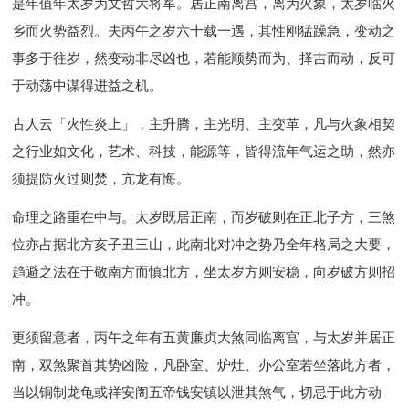
是年值年太岁为文哲大将军。居正南离宫，离为火象，太岁临火
乡而火势益烈。夫丙午之岁六十载一遇，其性刚猛躁急，变动之
事多于往岁，然变动非尽凶也，若能顺势而为、择吉而动，反可
于动荡中谋得进益之机。
古人云「火性炎上」，主升腾，主光明、主变革，凡与火象相契
之行业如文化，艺术、科技，能源等，皆得流年气运之助，然亦
须提防火过则焚，亢龙有悔。
命理之路重在中与。太岁既居正南，而岁破则在正北子方，三煞
位亦占据北方亥子丑三山，此南北对冲之势乃全年格局之大要，
趋避之法在于敬南方而慎北方，坐太岁方则安稳，向岁破方则招
冲。
更须留意者，丙午之年有五黄廉贞大煞同临离宫，与太岁并居正
南，双煞聚首其势凶险，凡卧室、炉灶、办公室若坐落此方者，
当以铜制龙龟或祥安阁五帝钱安镇以泄其煞气，切忌于此方动