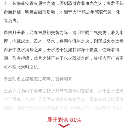
土、装修或安置火属性之物，否则恐引官非血光之灾；夫君子知
命而趋避，明辨吉凶而后动，才能于火***腾之年驾驭气运，化
险为夷。
而四月壬辰，乃春末夏初交替之际，清明谷雨二气交更，辰为水
库，内藏戊土、乙木、癸水，遇丙午流年之火，则形成火炎土燥
而辰中微水润局之象，壬水透干犹如甘露降于炎夏，使燥者得
润、烈者得缓，此月之妙正在于水火既济之间，故择吉而行者不
可不察此天时之机。
事业功名之星曜交汇与年月吉神测算
壬辰四月乃丙午流年之转折月节气自清明交谷雨，月干壬水透出
坐于辰库，与流年天干丙火成水火相济之态，看似克战实则调候
润燥，若命局火炎土燥者逢此月反得舒展之机；凡经营者择吉开
市立券者，须详察黄道六神之值位；盖司命，青龙、明堂，金
展开剩余 81%
匮、天德，玉堂为六黄道之神，值日之时百事皆宜，凶煞退避。