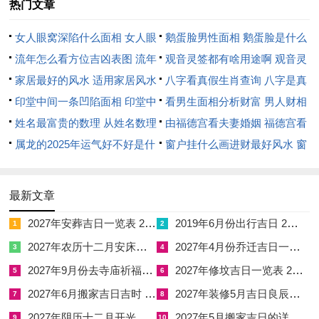
热门文章
事业测算尚须观大运流年之交会。若大运在木火之地者，丙午年
火上加薪，虽事业有成然身心劳顿；若大运在金水之乡者，流年
女人眼窝深陷什么面相 女人眼
鹅蛋脸男性面相 鹅蛋脸是什么
火来克金冲水，则事业多有波折须借月令吉神之力才能化险为
窝深陷是短命相吗
流年怎么看方位吉凶表图 流年
脸型男性
观音灵签都有啥用途啊 观音灵
夷。
位置怎么看
家居最好的风水 适用家居风水
签全部签签词
八字看真假生肖查询 八字是真
婚嫁良辰之择吉要义与年月冲合辨析
印堂中间一条凹陷面相 印堂中
还是假
看男生面相分析财富 男人财相
间有条线沟好不好
姓名最富贵的数理 从姓名数理
从哪里看
由福德宫看夫妻婚姻 福德宫看
婚嫁择吉乃人生重事。丙午流年太岁值午马，凡择婚期者必先避
看富豪
属龙的2025年运气好不好是什
配偶生肖
窗户挂什么画进财最好风水 窗
与太岁相冲相害之日；四月丙午年壬辰月辰与午无冲无刑，属相
么意思 属龙2023年运势及运程
户适合挂什么画
合宜之月；然每日干支与流年、流月之交会则大有讲究。
2025年属龙人的全年运势
最新文章
四月十四日干支为壬辰。值神天德，建除十二神逢成日，冲狗煞
2027年安葬吉日一览表 2027年12月安葬吉日一览表
2019年6月份出行吉日 2027年6月出行吉日一览表
南，辰为龙、午为马，辰午虽无冲克然辰土能晦午火之烈，反使
1
2
婚庆之日火气不燥而喜庆绵长。
2027年农历十二月安床吉日 2027年正月安床吉日吉时查询
2027年4月份乔迁吉日一览表 2027年4月乔迁吉日吉时查询
3
4
2027年9月份去寺庙祈福的日子 2027年5月去寺庙吉日一览表
2027年修坟吉日一览表 2027年农历2月修坟吉日一览表
5
6
更妙者，四月二十三日干支甲戌，值神天德，建除十二神逢开
2027年6月搬家吉日吉时 2027年农历6月搬家吉日一览表
2027年装修5月吉日良辰查询表 2027年农历5月装修吉日一览表
7
8
日，冲鸡煞西，戌与流年午马成寅午戌三合火局之势，火主喜**
2027年阴历十二月开光吉日 2027年12月开光吉日一览表
2027年5月搬家吉日的详细解释 2027年5月搬家吉日吉时查询
火，夫妻缔结于此日者，寓意婚后家业兴隆、红红火火；然婚嫁
9
10