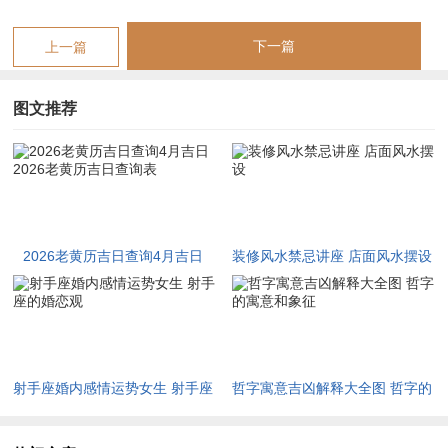
四月十日干支甲寅。值神司命，建除十二神逢开日，冲猴煞北，
下一篇
上一篇
寅为甲木之禄且是月德贵人临照之日，木能生火助旺丙午流年之
气，火又生土而土为财库，凡开市、立券、交易、纳财者择此日
图文推荐
而行，主财源广进而百事亨通。
若经营者五行属金，命局喜火者。火旺之年得官杀之力主掌权柄
升迁，更宜于四月二十二日丙寅日开张，是日司命值神，寅为马
星而主动，马星动则客流如织，生意兴隆；然若命局忌火者，流
年丙午加身压力倍增，则须避开丙午，丁巳等火旺之日，而择辰
2026老黄历吉日查询4月吉日
装修风水禁忌讲座 店面风水摆设
日，酉日等土金旺相之日以中与火气。
2026老黄历吉日查询表
夫地支有寅申巳亥四驿马星。丙午年自身即带驿马之性，逢四月
寅日、申日则驿马更旺，驿马主动而迁移变动，常有命主于此月
忽得调令、或临外派、或遇岗位更迭，若命局喜动则此变动为升
射手座婚内感情运势女生 射手座
哲字寓意吉凶解释大全图 哲字的
迁之阶，若命局宜静则须安守本分勿轻易跳槽。
的婚恋观
寓意和象征