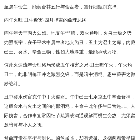
至属牛命主，能契合其五行与命盘者，需仔细甄别克择。
丙午火旺 丑牛逢害-四月择吉的命理总纲
丙午年天干丙火烈烈。地支午***腾，双火通明，火炎土燥之势
灼照寰宇，在子平术中属牛者地支为丑，丑土为湿土之库，内藏
己土、癸水、辛金三物，性如大地厚重，最能承载万物。
值此火运流年命理格局形成丑午相害之局-丑土晦午火，午火灼
丑土，此非明枪正冲之激烈交锋，而是暗中消耗、恩中藏害之微
妙缠斗。
丑中癸水伤官克午中丁火偏财。午中己土七杀克丑中辛金食神，
这般金水与火土之间的内部消耗，主命主此年多生口舌是非、人
际妨害，合作事宜常因细节疏漏或沟通误解而横生变故，尤须留
意暗算与小人之扰。
然命理贵在平衡与制化。凶煞虽临，却有紫微、龙德两颗帝星级