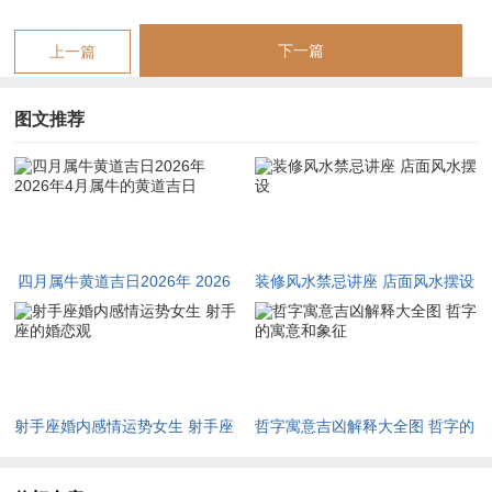
四月廿六乙卯日-天月二德齐临 金匮司权最宜开市交易
。
阳历择2026年4月11日，农历二月廿四，干支为丙午年壬辰月乙
下一篇
上一篇
卯日，值神金匮巡行，此乃六黄道之一，主财富积聚，库藏充盈
之象。建除十二神为危日，危者高也，取高处不胜寒之意，主险
图文推荐
中有机，变中藏吉，最宜破旧立新，开市交易、合同签约，冲煞
方面此日冲蛇煞西，与属牛命主之丑土无冲无破，命宫安然。二
十八星宿为房日兔，属吉星，主光明磊落，行事坦荡。
天德与月德同临此日。是为大吉之兆。天德者，天之福德，主逢
四月属牛黄道吉日2026年 2026
装修风水禁忌讲座 店面风水摆设
凶化吉、贵人扶助；月德者，月之阴德，主化解纠纷、消弭口
年4月属牛的黄道吉日
舌，二德齐集，恰可制衡属牛命主今年丑午相害所引发的暗中损
耗与人际纠葛。
射手座婚内感情运势女生 射手座
哲字寓意吉凶解释大全图 哲字的
在五行生克链上日干乙木为柔木。月令壬辰水库滋养乙木，乙木
的婚恋观
寓意和象征
得水生则枝叶舒展；流年丙午火旺，乙木又能化火生土，五行流