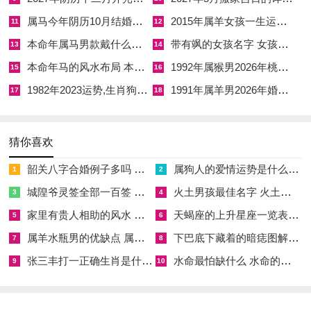
未时（13：00-14：59）玉堂黄道，喜神值方，宜嫁娶、纳采、
属马今年阴历10月结婚好吗 属马还有几年本命年结婚呢好吗
2015年属羊女孩一生运势 2015年属羊女2026年健康运好吗
11
12
会友，属牛命主若欲于此日开市交易，当于巳时吉时举事，更能
本命年属马男款戴什么财神 本命年属马男士戴什么好一点
带有飒的女孩名字 女孩取名字带飒字有什么名字好听
13
14
借天德月德之吉气，化解丑午相害之暗耗，令财富积聚、财源稳
本命年马的风水布局 本命年马的佛像怎么摆放
1992年属猴男2026年桃花运 1992年属猴男2026年感情运如何
15
16
固。
1982年2023运势,生肖狗1982年2023运势
1991年属羊男2026年婚姻运势 1991年属羊男2026年感情运如何
17
18
四月廿九戊午日-青龙巡行临吉曜 宜文书约契与职位升迁
。
阳历择2026年4月14日，农历二月廿七，干支为丙午年壬辰月戊
猜你喜欢
午日，值神青龙，此乃六黄道之首，主官贵显达，文书顺畅、名
韶关八字合婚例子多吗 韶关八字测风水
属狗人的爱情运势是什么意思 属狗的人爱情观
1
2
望提升之象。建除十二神为成日，成者就也，主对象成就，心愿
城隍爷灵签全部一百签 城隍爷灵签解签大全
火土男孩最佳名字 火土属性的字男孩名字有哪些
3
4
达成，凡事有始有终，吉庆圆满。冲煞方面此日冲鼠煞北，与属
家里有贵人相助的风水 家里有贵人是什么意思
天蝎座的上升星座一览表 天蝎座的上升星座查询
5
6
牛命主无碍，且子鼠为丑牛六盒之友，此冲反有激浊扬清，扫除
属羊水瓶男的优缺点 属羊水瓶座男生性格爱情观
下巴底下藏着的暗痣图解 下巴尖底下有痣代表什么
7
8
障碍之意味，二十八星宿为毕月乌，属吉星，主功名进取。
张三丰打一正确生肖是什么意思 张三丰是指什么生肖
水命最怕缺什么 水命的人忌什么
9
10
青龙星值日，最宜文书，契约、诉讼，赴任等公务事宜，属牛命
主今年虽有丑午相害之困，然国印吉星高照，主权力提升，职位