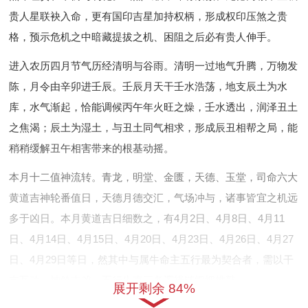
贵人星联袂入命，更有国印吉星加持权柄，形成权印压煞之贵
格，预示危机之中暗藏提拔之机、困阻之后必有贵人伸手。
进入农历四月节气历经清明与谷雨。清明一过地气升腾，万物发
陈，月令由辛卯进壬辰。壬辰月天干壬水浩荡，地支辰土为水
库，水气渐起，恰能调候丙午年火旺之燥，壬水透出，润泽丑土
之焦渴；辰土为湿土，与丑土同气相求，形成辰丑相帮之局，能
稍稍缓解丑午相害带来的根基动摇。
本月十二值神流转。青龙，明堂、金匮，天德、玉堂，司命六大
黄道吉神轮番值日，天德月德交汇，气场冲与，诸事皆宜之机远
多于凶日。本月黄道吉日细数之，有4月2日、4月8日、4月11
日、4月14日、4月15日、4月20日、4月23日、4月26日、4月27
日、4月29日等日，然其中与属牛命主五行最为契合者，需以干
支互动，神煞吉凶、五行生克三条逻辑链细细推敲。
展开剩余 84%