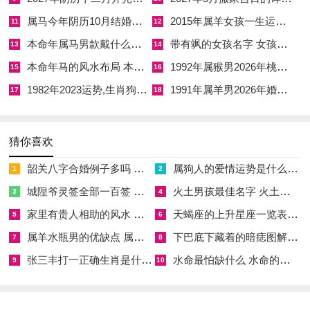
属马今年阴历10月结婚好吗 属马还有几年本命年结婚呢好吗
2015年属羊女孩一生运势 2015年属羊女2026年健康运好吗
11
12
本命年属马男款戴什么财神 本命年属马男士戴什么好一点
带有飒的女孩名字 女孩取名字带飒字有什么名字好听
13
14
本命年马的风水布局 本命年马的佛像怎么摆放
1992年属猴男2026年桃花运 1992年属猴男2026年感情运如何
15
16
1982年2023运势,生肖狗1982年2023运势
1991年属羊男2026年婚姻运势 1991年属羊男2026年感情运如何
17
18
猜你喜欢
韶关八字合婚例子多吗 韶关八字测风水
属狗人的爱情运势是什么意思 属狗的人爱情观
1
2
城隍爷灵签全部一百签 城隍爷灵签解签大全
火土男孩最佳名字 火土属性的字男孩名字有哪些
3
4
家里有贵人相助的风水 家里有贵人是什么意思
天蝎座的上升星座一览表 天蝎座的上升星座查询
5
6
属羊水瓶男的优缺点 属羊水瓶座男生性格爱情观
下巴底下藏着的暗痣图解 下巴尖底下有痣代表什么
7
8
张三丰打一正确生肖是什么意思 张三丰是指什么生肖
水命最怕缺什么 水命的人忌什么
9
10