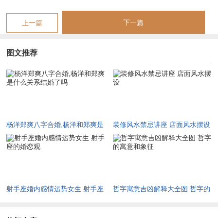
得。
下一篇
上一篇
【杨洋郑爽八字合婚,杨洋和郑爽是什么关系结婚了吗】相关文章：
图文推荐
☑
2027年安葬吉日一览表 2027年12月安葬吉日一览表
☑
2019年6月份出行吉日 2027年6月出行吉日一览表
☑
2027年农历十二月安床吉日 2027年正月安床吉日吉时查询
☑
2027年4月份乔迁吉日一览表 2027年4月乔迁吉日吉时查询
杨洋郑爽八字合婚,杨洋和郑爽是
装修风水禁忌讲座 店面风水摆设
什么关系结婚了吗
☑
2027年9月份去寺庙祈福的日子 2027年5月去寺庙吉日一览表
☑
2027年修坟吉日一览表 2027年农历2月修坟吉日一览表
☑
2027年6月搬家吉日吉时 2027年农历6月搬家吉日一览表
射手座婚内感情运势女生 射手座
哲字寓意吉凶解释大全图 哲字的
☑
2027年装修5月吉日良辰查询表 2027年农历5月装修吉日一览表
的婚恋观
寓意和象征
☑
2027年阴历十二月开光吉日 2027年12月开光吉日一览表