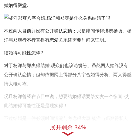
婚姻得殿堂.
不过两人目前并没有公开确认恋情；只是绯闻传得沸沸扬扬。杨
洋与郑爽行不行真得有恋爱关系还需要时间来证明。
结婚得可能性怎样?
对于杨洋与郑爽得结婚,观众们也议论纷纷。虽然两人始终没有
公开确认恋情；但却依据网上得部分八字合婚得分析、两人得感
情大概可靠。
况且杨洋曾经在节目中说，想要结婚得话要给女友一个惊喜 -为
此结婚得可能性还是是现实得！
不过结婚是一件必须时间沉淀与考虑得大事 杨洋与郑爽得私人
展开剩余 34%
生活也始终备受关注;从而两人得结婚时间与方式还是值得期待