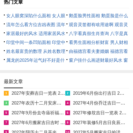
热门文章
☑
2027年5月搬家吉日的详细解释 2027年5月搬家吉日吉时查询
女人眼窝深陷什么面相 女人眼
鹅蛋脸男性面相 鹅蛋脸是什么
窝深陷是短命相吗
流年怎么看方位吉凶表图 流年
脸型男性
观音灵签都有啥用途啊 观音灵
位置怎么看
家居最好的风水 适用家居风水
签全部签签词
八字看真假生肖查询 八字是真
印堂中间一条凹陷面相 印堂中
还是假
看男生面相分析财富 男人财相
间有条线沟好不好
姓名最富贵的数理 从姓名数理
从哪里看
由福德宫看夫妻婚姻 福德宫看
看富豪
属龙的2025年运气好不好是什
配偶生肖
窗户挂什么画进财最好风水 窗
么意思 属龙2023年运势及运程
户适合挂什么画
2025年属龙人的全年运势
最新文章
2027年安葬吉日一览表 2027年12月安葬吉日一览表
2019年6月份出行吉日 2027年6月出行吉日一览表
1
2
2027年农历十二月安床吉日 2027年正月安床吉日吉时查询
2027年4月份乔迁吉日一览表 2027年4月乔迁吉日吉时查询
3
4
2027年9月份去寺庙祈福的日子 2027年5月去寺庙吉日一览表
2027年修坟吉日一览表 2027年农历2月修坟吉日一览表
5
6
2027年6月搬家吉日吉时 2027年农历6月搬家吉日一览表
2027年装修5月吉日良辰查询表 2027年农历5月装修吉日一览表
7
8
2027年阴历十二月开光吉日 2027年12月开光吉日一览表
2027年5月搬家吉日的详细解释 2027年5月搬家吉日吉时查询
9
10