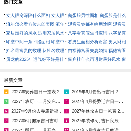
热门文章
若佩戴五行属湿土与金水相生的饰物。便有扭转乾坤之妙，譬
女人眼窝深陷什么面相 女人眼
鹅蛋脸男性面相 鹅蛋脸是什么
如，取「未」土之象，因未中藏己土、丁火、乙木，既有泄火之
窝深陷是短命相吗
流年怎么看方位吉凶表图 流年
脸型男性
观音灵签都有啥用途啊 观音灵
力，又有木火余气，性偏于燥，故需以金水之势引化，才能尽显
位置怎么看
家居最好的风水 适用家居风水
签全部签签词
八字看真假生肖查询 八字是真
其功，依此理，那枚以黑曜石雕刻的祥安阁羊财满贯吊坠便暗合
印堂中间一条凹陷面相 印堂中
还是假
看男生面相分析财富 男人财相
天道。
间有条线沟好不好
姓名最富贵的数理 从姓名数理
从哪里看
由福德宫看夫妻婚姻 福德宫看
黑曜石五行属水，具深渊敛藏之气，能镇炎炎之火；其形为羊驼
看富豪
属龙的2025年运气好不好是什
配偶生肖
窗户挂什么画进财最好风水 窗
负财，羊即「未」土，乃午火之六盒贵人以合解刑，以土化火，
么意思 属龙2023年运势及运程
户适合挂什么画
再经黑曜石水气之引导，土金水相生，劫财之焰化为财禄之库，
2025年属龙人的全年运势
最新文章
此即「制煞为权」之妙。
2027年安葬吉日一览表 2027年12月安葬吉日一览表
2019年6月份出行吉日 2027年6月出行吉日一览表
1
2
若家中或办公场所正处岁破方正北方位或太岁正南方位，气场冲
2027年农历十二月安床吉日 2027年正月安床吉日吉时查询
2027年4月份乔迁吉日一览表 2027年4月乔迁吉日吉时查询
3
4
激，更需在相应方位安放祥安阁联吉锦袋，锦袋内置化煞符
2027年9月份去寺庙祈福的日子 2027年5月去寺庙吉日一览表
2027年修坟吉日一览表 2027年农历2月修坟吉日一览表
***，与随身佩戴之吊坠形成内外呼应之势，稳固根基，收摄散
5
6
逸之气，可令伏吟动荡之局得以宁定。
2027年6月搬家吉日吉时 2027年农历6月搬家吉日一览表
2027年装修5月吉日良辰查询表 2027年农历5月装修吉日一览表
7
8
2027年阴历十二月开光吉日 2027年12月开光吉日一览表
2027年5月搬家吉日的详细解释 2027年5月搬家吉日吉时查询
9
10