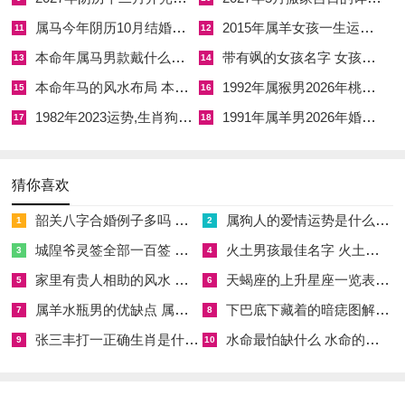
吉中藏凶，凶中藏吉，是命理辩证的精髓，丙午阳刃之年并非全
属马今年阴历10月结婚好吗 属马还有几年本命年结婚呢好吗
2015年属羊女孩一生运势 2015年属羊女2026年健康运好吗
11
12
然是祸，阳刃乃帝旺之物，其性至极，若命局身弱，便是喜神得
本命年属马男款戴什么财神 本命年属马男士戴什么好一点
带有飒的女孩名字 女孩取名字带飒字有什么名字好听
地，得刃身强，反能担起大任，于事业上大刀阔斧，开疆拓土，
13
14
若命局身极强，则如烈火烹油，需防破败。
本命年马的风水布局 本命年马的佛像怎么摆放
1992年属猴男2026年桃花运 1992年属猴男2026年感情运如何
15
16
1982年2023运势,生肖狗1982年2023运势
1991年属羊男2026年婚姻运势 1991年属羊男2026年感情运如何
17
18
故常有命主于本命年事业突飞猛进。却旋即因小隙而致大溃，此
即阳刃「成也萧何败也萧何」的特质，在这自刑之年心境之调
御，有时更胜外物之辅佐，所谓「伏吟」，亦是劝人放缓脚步，
猜你喜欢
向内观照，这午午自刑，往往因思虑过甚，自我较劲而起。
韶关八字合婚例子多吗 韶关八字测风水
属狗人的爱情运势是什么意思 属狗的人爱情观
1
2
若有一物能安抚心神。舒缓郁结之气，则其对运势的正面引导，
城隍爷灵签全部一百签 城隍爷灵签解签大全
火土男孩最佳名字 火土属性的字男孩名字有哪些
3
4
不亚于五行层面的调化，对于已婚或有伴侣者，本命年感情易生
家里有贵人相助的风水 家里有贵人是什么意思
天蝎座的上升星座一览表 天蝎座的上升星座查询
5
6
波澜，劫财临宫，暗喻竞争者；自刑伏吟，则暗示关系陷入僵局
属羊水瓶男的优缺点 属羊水瓶座男生性格爱情观
下巴底下藏着的暗痣图解 下巴尖底下有痣代表什么
7
8
或重复旧有矛盾，维系人缘感情便需格外用心。
张三丰打一正确生肖是什么意思 张三丰是指什么生肖
水命最怕缺什么 水命的人忌什么
9
10
在此，可辅以祥安阁九艳利贵手链，其意在调与人际磁场，增强
自身亲与之力，缓与因阳刃自刑带来的锐利与攻击性，使缘分得