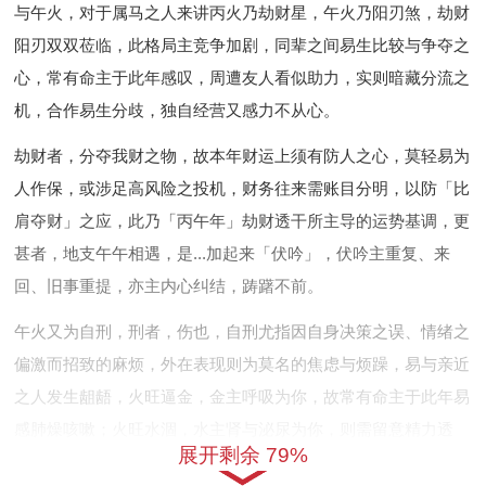
与午火，对于属马之人来讲丙火乃劫财星，午火乃阳刃煞，劫财
阳刃双双莅临，此格局主竞争加剧，同辈之间易生比较与争夺之
心，常有命主于此年感叹，周遭友人看似助力，实则暗藏分流之
机，合作易生分歧，独自经营又感力不从心。
劫财者，分夺我财之物，故本年财运上须有防人之心，莫轻易为
人作保，或涉足高风险之投机，财务往来需账目分明，以防「比
肩夺财」之应，此乃「丙午年」劫财透干所主导的运势基调，更
甚者，地支午午相遇，是...加起来「伏吟」，伏吟主重复、来
回、旧事重提，亦主内心纠结，踌躇不前。
午火又为自刑，刑者，伤也，自刑尤指因自身决策之误、情绪之
偏激而招致的麻烦，外在表现则为莫名的焦虑与烦躁，易与亲近
之人发生龃龉，火旺逼金，金主呼吸为你，故常有命主于此年易
感肺燥咳嗽；火旺水涸，水主肾与泌尿为你，则需留意精力透
展开剩余 79%
支，下元不固。