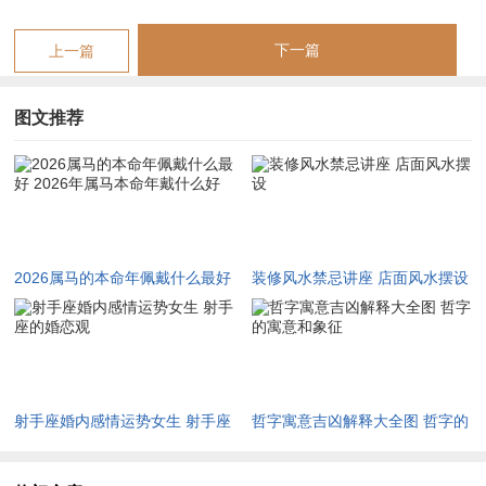
午午自刑于夫妻宫或事业宫。则需加倍呵护伴侣关系，工作中勿
下一篇
上一篇
苛求完美，减少自我施压，这一系列连锁反应，其根源皆在于一
个「火」字，火性炎上无制则焚，故化火、泄火便成本年调候择
图文推荐
吉之第一要义。
五行流转，生克制化是关键，丙午流年火势冲天欲求平衡，必取
调候润燥、通关解厄之物，火旺则木性从火势被焚，若八字原局
木旺，反生火助虐，是为忌神；火旺则土焦，土虽能泄火，然若
燥土一片，则有生金无力、脆金之嫌，用之不慎，反成火炎土燥
2026属马的本命年佩戴什么最好
装修风水禁忌讲座 店面风水摆设
之势，致使脾胃失调。
2026年属马本命年戴什么好
火旺克金，金被销熔，故本年属马之人尤需护持金行，因金为财
之根，护金即所以护财，火旺反侮水，水弱则易被熬干，水主
智，主冷静，水气不足则人易冲动误事，故化解之路，在于既要
射手座婚内感情运势女生 射手座
哲字寓意吉凶解释大全图 哲字的
以湿土晦火引金，又要以金生水护水之源，变成「火生土、土生
的婚恋观
寓意和象征
金、金生水」的流通链，才能转暴戾为祥与。