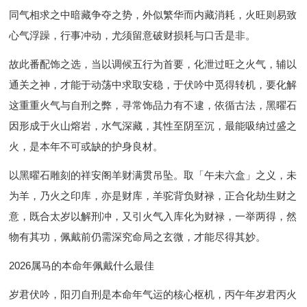
同气相求之中暗藏争夺之势，外似繁华而内藏消耗，火旺则易致
心气浮躁，行事冲动，尤须留意破财损耗与口舌是非。
故此番配饰之选，当以调候五行为首要，化泄过旺之火气，辅以
通关之神，才能于动荡中求取安稳，于伏吟中觅得转机，要化解
这重重火气与自刑之弊，寻常饰品力有不逮，依循古法，黑曜石
因形成于火山熔岩，水气深藏，其性至阴至沉，最能吸纳过盛之
火，是本年不可或缺的护身良材。
以黑曜石雕刻的祥安阁羊财满贯吊坠。取「午未六盒」之义，未
为羊，乃火之印库，亦是财库，羊驼背负财禄，正合化劫生财之
意，既合太岁以解刑冲，又引火气入库化为财禄，一举两得，然
物有其功，佩戴前仍需深究命局之玄微，才能尽得其妙。
2026属马的本命年佩戴什么最佳
岁君伏吟，阳刃自刑是本命年气运的核心枢机，丙午年岁君丙火