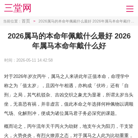
三堂网
首页
当前位置：
>
2026属马的本命年佩戴什么最好 2026年属马本命年戴什么好
2026属马的本命年佩戴什么最好 2026
年属马本命年戴什么好
时间：2026-05-11 14:42:58
对于2026年岁次丙午，属马之人来讲此年正值本命，命理学中
称之为「值太岁」，且因午午相遇，亦构成「伏吟」还有「自
刑」之局，其气机驳杂、吉凶交织之象尤为显著，所谓太岁当头
坐，无喜恐有祸，并非虚言，值此本命之年选择何种佩物以调顺
气场、化解刑冲，便成为诸位属马君子务必深究的课题。
概而论之，丙午流年天干丙火为劫财，地支午火为阳刃，干支皆
火，火势炎炎，有烈火燎原之态，对于属马之人此为比劫重重，